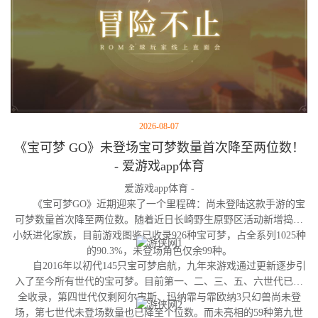
2026-08-07
《宝可梦 GO》未登场宝可梦数量首次降至两位数！
- 爱游戏app体育
爱游戏app体育 -
《宝可梦GO》近期迎来了一个里程碑：尚未登陆这款手游的宝
可梦数量首次降至两位数。随着近日长崎野生原野区活动新增捣蛋
小妖进化家族，目前游戏图鉴已收录926种宝可梦，占全系列1025种
的90.3%，未登场角色仅余99种。
自2016年以初代145只宝可梦启航，九年来游戏通过更新逐步引
入了至今所有世代的宝可梦。目前第一、二、三、五、六世代已完
全收录，第四世代仅剩阿尔宙斯、玛纳霏与霏欧纳3只幻兽尚未登
场，第七世代未登场数量也已降至个位数。而未亮相的59种第九世