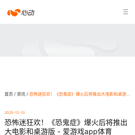
爱
搜索结果
游
戏
app
体
育
首页 /
资讯 /
恐怖迷狂欢！《恐鬼症》爆火后将推出大电影和桌游版 - 爱游戏app体育
2025-12-10
恐怖迷狂欢！《恐鬼症》爆火后将推出
大电影和桌游版 - 爱游戏app体育