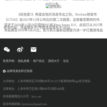
26日公布。
《给他爱5》再度会免的消息传出之际，Rockstar刚宣布
《GTA6》自2023年12月公布后的第二次跳票。这部备受期待的作品
现定于2026年11月19日登陆PS5和Xbox Series X/S，此前已从2025年
更多内容：侠盗猎车手5专题侠盗猎车手5论坛
末延期至2026年5月26日。官方表示最新延期是为进一步打磨游戏品
质。
免责声明
隐私政策
用户协议
游戏大厅
论坛
品牌资源及样式指南
公司地址：上海市静安区万科路888号A6 AYX爱游戏体育app官方网站
注册地址：上海市闵行区南川路666号戊楼1688室
在线客服微信公众号：leyu_net
投诉举报邮箱: leyutousu@gmail.com