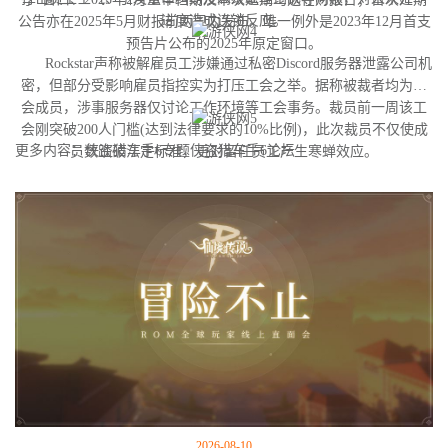
进度造成连锁反应。
公告亦在2025年5月财报前两周内发布。唯一例外是2023年12月首支
预告片公布的2025年原定窗口。
Rockstar声称被解雇员工涉嫌通过私密Discord服务器泄露公司机
密，但部分受影响雇员指控实为打压工会之举。据称被裁者均为工
会成员，涉事服务器仅讨论工作环境等工会事务。裁员前一周该工
会刚突破200人门槛(达到法律要求的10%比例)，此次裁员不仅使成
更多内容：侠盗猎车手6专题侠盗猎车手6论坛
员数跌破法定标准，更对留任员工产生寒蝉效应。
2026-08-10