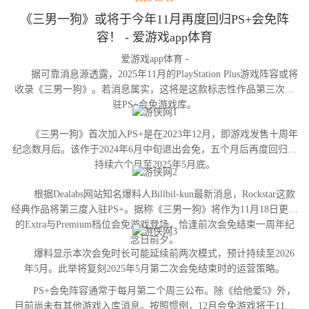
《三男一狗》或将于今年11月再度回归PS+会免阵
容！ - 爱游戏app体育
爱游戏app体育 -
据可靠消息源透露，2025年11月的PlayStation Plus游戏阵容或将
收录《三男一狗》。若消息属实，这将是这款标志性作品第三次进
驻PS+会免游戏库。
《三男一狗》首次加入PS+是在2023年12月，即游戏发售十周年
纪念数月后。该作于2024年6月中旬退出会免，五个月后再度回归并
持续六个月至2025年5月底。
根据Dealabs网站知名爆料人Billbil-kun最新消息，Rockstar这款
经典作品将第三度入驻PS+。据称《三男一狗》将作为11月18日更新
的Extra与Premium档位会免游戏登场，恰逢前次会免结束一周年纪
念日前夕。
爆料显示本次会免时长可能延续前两次模式，预计持续至2026
年5月。此举将复刻2025年5月第二次会免结束时的运营策略。
PS+会免阵容通常于每月第二个周三公布。除《给他爱5》外，
目前尚未有其他游戏入库消息。按照惯例，12月会免游戏将于11月