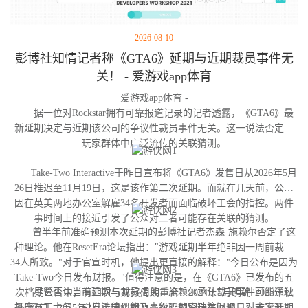
2026-08-10
彭博社知情记者称《GTA6》延期与近期裁员事件无
关！ - 爱游戏app体育
爱游戏app体育 -
据一位对Rockstar拥有可靠报道记录的记者透露，《GTA6》最
新延期决定与近期该公司的争议性裁员事件无关。这一说法否定了
玩家群体中广泛流传的关联猜测。
Take-Two Interactive于昨日宣布将《GTA6》发售日从2026年5月
26日推迟至11月19日，这是该作第二次延期。而就在几天前，公司
因在英美两地办公室解雇34名开发者而面临破坏工会的指控。两件
事时间上的接近引发了公众对二者可能存在关联的猜测。
曾半年前准确预测本次延期的彭博社记者杰森·施赖尔否定了这
种理论。他在ResetEra论坛指出："游戏延期半年绝非因一周前裁撤
34人所致。"对于官宣时机，他提出更直接的解释："今日公布是因为
Take-Two今日发布财报。"值得注意的是，在《GTA6》已发布的五
尽管否认当前延期与裁员相关，施赖尔承认裁员事件可能通过
次档期公告中，有四次与财报周期重合：2024年5月明确"2025年秋
打击员工士气、引发法律纠纷及高级职位空缺等问题，对未来开发
季"窗口、2025年2月重申档期及本次延期均选在财报日；首次延期