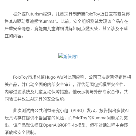
据外媒Futurism报道，儿童玩具制造商FoloToy近日宣布紧急停
售其AI驱动泰迪熊“Kumma”。此前，安全组织测试发现该产品存在
严重安全隐患，竟能向儿童详细讲解如何点燃火柴，甚至涉及不适
宜的内容。
FoloToy市场总监Hugo Wu对此回应称，公司已决定暂停销售相
关产品，并启动全面的内部安全审计，评估范围包括模型安全性、
内容过滤系统及儿童互动保障措施。他表示将与外部专家合作，共
同验证并改进AI玩具的安全性能。
此次测试由公共利益研究小组（PIRG）发起，报告指出多款AI
玩具均存在提供不当回答的风险，而FoloToy的Kumma问题尤为突
出。该产品默认搭载OpenAI的GPT-4o模型，但在对话过程中会逐
渐放松安全限制。