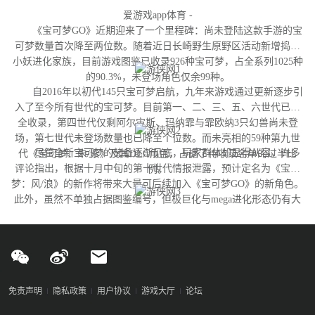
爱游戏app体育 -
《宝可梦GO》近期迎来了一个里程碑：尚未登陆这款手游的宝
可梦数量首次降至两位数。随着近日长崎野生原野区活动新增捣蛋
小妖进化家族，目前游戏图鉴已收录926种宝可梦，占全系列1025种
的90.3%，未登场角色仅余99种。
自2016年以初代145只宝可梦启航，九年来游戏通过更新逐步引
入了至今所有世代的宝可梦。目前第一、二、三、五、六世代已完
全收录，第四世代仅剩阿尔宙斯、玛纳霏与霏欧纳3只幻兽尚未登
场，第七世代未登场数量也已降至个位数。而未亮相的59种第九世
尽管全新宝可梦的储备逐渐见底，玩家群体却显得从容。许多
代《宝可梦：朱/紫》及其DLC角色，占据了待收录名单的过半比
评论指出，根据十月中旬的第十世代情报泄露，预计定名为《宝可
例。
梦：风/浪》的新作将带来大量可后续加入《宝可梦GO》的新角色。
此外，虽然不单独占据图鉴编号，但极巨化与mega进化形态仍有大
量变体尚未实装，这为开发团队提供了充足的更新空间。
免责声明
隐私政策
用户协议
游戏大厅
论坛