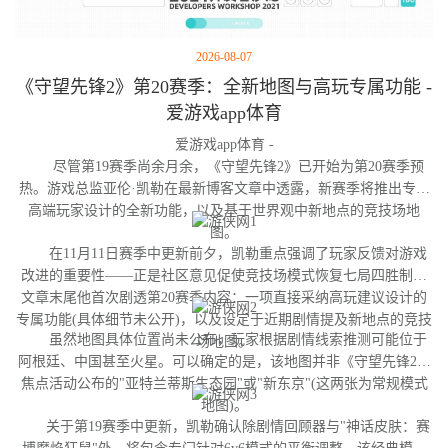
2026-08-07
《守望先锋2》第20赛季：全新地图与高玩专属功能 -
爱游戏app体育
爱游戏app体育 -
尽管第19赛季尚余月余，《守望先锋2》已开始为第20赛季预
热。游戏总监亚伦·凯勒在最新博客文章中透露，新赛季将推出专为
高端玩家设计的全新功能，以及基于世界观中新地点的竞技场地
图。
在11月11日赛季中更新前夕，凯勒重点强调了玩家反馈对游戏
改进的重要性——正是社区意见促使竞技场模式恢复七局四胜制。
文章末尾他首次剧透第20赛季内容：一项直接采纳高玩建议设计的
专属功能(具体细节未公开)，以及设定于近期剧情提及新地点的竞技
虽然地图具体位置尚未公布，玩家根据剧情线索推测可能位于
场地图。
阿根廷、中国甚至火星。可以确定的是，该地图并非《守望先锋2》
焦点活动公布的"亚特兰蒂斯生态园"或"新东京"(这两张为常规模式
地图)。
关于第19赛季中更新，凯勒确认除剧情回顾器与"神话皮肤：赛