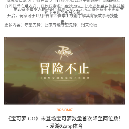
博魔焰狂鼠"外，将包含专门针对6v6模式的平衡调整。该经典模式
自回归后广受欢迎，日均玩家参与度达20%。此次调整旨在修复该模
第20赛季最令人期待的当属新英雄,试玩活动将在赛季中更新后
式下出现的部分问题。
开启，玩家可于12月9日第20赛季上线前了解其背景故事与技能设
定。
更多内容：守望先锋：归来专题守望先锋：归来论坛
2026-08-07
《宝可梦 GO》未登场宝可梦数量首次降至两位数！
- 爱游戏app体育