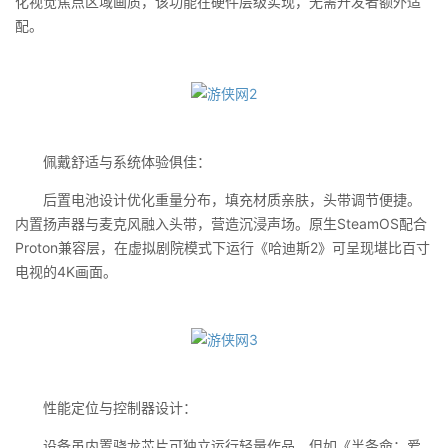
化视觉焦点区域画质，该功能在硬件层级实现，无需开发者额外适
配。
佩戴舒适与系统体验俱佳：
后置电池设计优化重量分布，填充材质亲肤，头带调节便捷。
内置扬声器与麦克风融入头带，营造沉浸声场。原生SteamOS配合
Proton兼容层，在虚拟剧院模式下运行《哈迪斯2》可呈现堪比百寸
电视的4K画面。
性能定位与控制器设计：
设备虽内置骁龙芯片可独立运行轻量作品，但如《半条命：爱