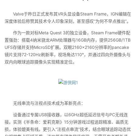
Valve于昨日正式发布其VR头显设备Steam Frame，IGN编辑在
深度体验后称赞其技术令人印象深刻，甚至感叹“为何不早点推出”。
作为一款对标Meta Quest 3的独立设备，Steam Frame硬件配
置强劲：搭载4纳米骁龙ARM处理器与16GB内存，提供256GB/1TB
UFS存储并支持MicroSD扩展。双眼2160×2160分辨率的pancake
镜片支持72-120Hz刷新率，视场角达110°，并通过四向外摄像头与
双内向眼球追踪摄像头实现精准定位。
无线串流与注视点技术成为革新亮点：
设备通过专属USB接收器，以6GHz超低延迟信号与PC无线连
接。实测《半条命：爱莉克斯》15分钟游戏过程追踪精准、画质无
损，体验媲美有线。更引入“注视点串流”技术，结合眼球追踪动态优