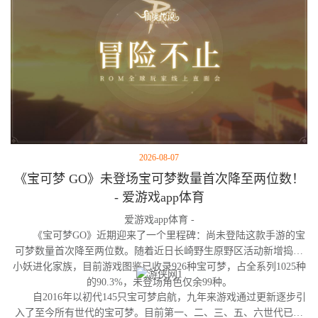
2026-08-07
《宝可梦 GO》未登场宝可梦数量首次降至两位数！
- 爱游戏app体育
爱游戏app体育 -
《宝可梦GO》近期迎来了一个里程碑：尚未登陆这款手游的宝
可梦数量首次降至两位数。随着近日长崎野生原野区活动新增捣蛋
小妖进化家族，目前游戏图鉴已收录926种宝可梦，占全系列1025种
的90.3%，未登场角色仅余99种。
自2016年以初代145只宝可梦启航，九年来游戏通过更新逐步引
入了至今所有世代的宝可梦。目前第一、二、三、五、六世代已完