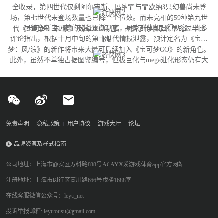
全收录，第四世代仅剩阿尔宙斯、玛纳霏与霏欧纳3只幻兽尚未登
场，第七世代未登场数量也已降至个位数。而未亮相的59种第九世
尽管全新宝可梦的储备逐渐见底，玩家群体却显得从容。许多
代《宝可梦：朱/紫》及其DLC角色，占据了待收录名单的过半比
评论指出，根据十月中旬的第十世代情报泄露，预计定名为《宝可
例。
梦：风/浪》的新作将带来大量可后续加入《宝可梦GO》的新角色。
此外，虽然不单独占据图鉴编号，但极巨化与mega进化形态仍有大
量变体尚未实装，这为开发团队提供了充足的更新空间。
免责声明
隐私政策
用户协议
游戏大厅
论坛
品牌资源及样式指南
公司地址：上海市静安区万科路888号A6 AYX爱游戏体育app官方网站
注册地址：上海市闵行区南川路666号戊楼1688室
在线客服微信公众号：leyu_net
投诉举报邮箱: leyutousu@gmail.com