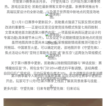
尽管第19赛季尚余月余，《守望先锋2》已开始为第20赛季预
热。游戏总监亚伦·凯勒在最新博客文章中透露，新赛季将推出专为
高端玩家设计的全新功能，以及基于世界观中新地点的竞技场地
图。
在11月11日赛季中更新前夕，凯勒重点强调了玩家反馈对游戏
改进的重要性——正是社区意见促使竞技场模式恢复七局四胜制。
文章末尾他首次剧透第20赛季内容：一项直接采纳高玩建议设计的
专属功能(具体细节未公开)，以及设定于近期剧情提及新地点的竞技
虽然地图具体位置尚未公布，玩家根据剧情线索推测可能位于
场地图。
阿根廷、中国甚至火星。可以确定的是，该地图并非《守望先锋2》
焦点活动公布的"亚特兰蒂斯生态园"或"新东京"(这两张为常规模式
地图)。
关于第19赛季中更新，凯勒确认除剧情回顾器与"神话皮肤：赛
博魔焰狂鼠"外，将包含专门针对6v6模式的平衡调整。该经典模式
自回归后广受欢迎，日均玩家参与度达20%。此次调整旨在修复该模
第20赛季最令人期待的当属新英雄,试玩活动将在赛季中更新后
式下出现的部分问题。
开启，玩家可于12月9日第20赛季上线前了解其背景故事与技能设
定。
更多内容：守望先锋：归来专题守望先锋：归来论坛