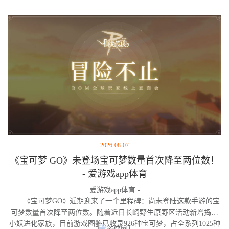
2026-08-07
《宝可梦 GO》未登场宝可梦数量首次降至两位数！
- 爱游戏app体育
爱游戏app体育 -
《宝可梦GO》近期迎来了一个里程碑：尚未登陆这款手游的宝
可梦数量首次降至两位数。随着近日长崎野生原野区活动新增捣蛋
小妖进化家族，目前游戏图鉴已收录926种宝可梦，占全系列1025种