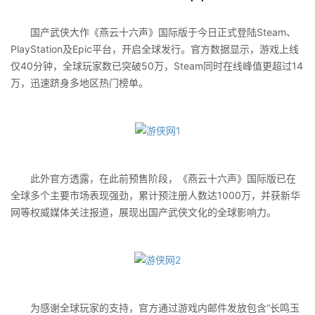
国产武侠大作《燕云十六声》国际版于今日正式登陆Steam、
PlayStation及Epic平台，开启全球发行。官方数据显示，游戏上线
仅40分钟，全球玩家数已突破50万，Steam同时在线峰值更超过14
万，迅速跻身多地区热门榜单。
此外官方透露，在此前预售阶段，《燕云十六声》国际版已在
全球多个主要市场表现强劲，累计预注册人数达1000万，并获新华
网等权威媒体关注报道，展现出国产武侠文化的全球影响力。
为感谢全球玩家的支持，官方通过游戏内邮件发放包含“长鸣玉