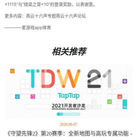
×1115”与“绕梁之音×10”的登录奖励，以表谢意。
更多内容：燕云十六声专题燕云十六声论坛
————爱游戏app体育
相关推荐
2026-08-07
《守望先锋2》第20赛季：全新地图与高玩专属功能 -