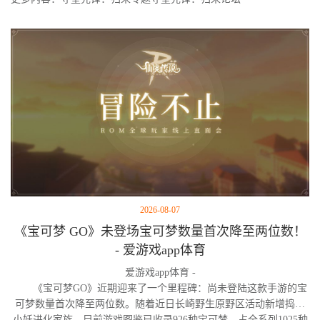
2026-08-07
《宝可梦 GO》未登场宝可梦数量首次降至两位数！
- 爱游戏app体育
爱游戏app体育 -
《宝可梦GO》近期迎来了一个里程碑：尚未登陆这款手游的宝
可梦数量首次降至两位数。随着近日长崎野生原野区活动新增捣蛋
小妖进化家族，目前游戏图鉴已收录926种宝可梦，占全系列1025种