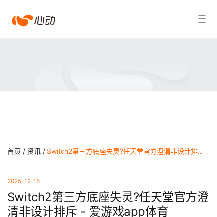
爱
搜索结果
游
戏
app
体
育
首页 /
资讯 /
Switch2第三方底座失灵?任天堂官方澄清非设计排斥 - 爱游戏app体育
2025-12-15
Switch2第三方底座失灵?任天堂官方澄
清非设计排斥 - 爱游戏app体育