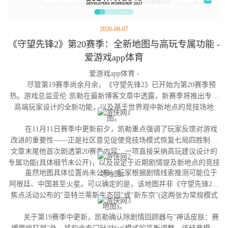
2026-08-07
《守望先锋2》第20赛季：全新地图与高玩专属功能 -
爱游戏app体育
爱游戏app体育 -
尽管第19赛季尚余月余，《守望先锋2》已开始为第20赛季预
热。游戏总监亚伦·凯勒在最新博客文章中透露，新赛季将推出专为
高端玩家设计的全新功能，以及基于世界观中新地点的竞技场地
图。
在11月11日赛季中更新前夕，凯勒重点强调了玩家反馈对游戏
改进的重要性——正是社区意见促使竞技场模式恢复七局四胜制。
文章末尾他首次剧透第20赛季内容：一项直接采纳高玩建议设计的
专属功能(具体细节未公开)，以及设定于近期剧情提及新地点的竞技
虽然地图具体位置尚未公布，玩家根据剧情线索推测可能位于
场地图。
阿根廷、中国甚至火星。可以确定的是，该地图并非《守望先锋2》
焦点活动公布的"亚特兰蒂斯生态园"或"新东京"(这两张为常规模式
地图)。
关于第19赛季中更新，凯勒确认除剧情回顾器与"神话皮肤：赛