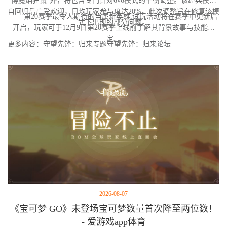
博魔焰狂鼠"外，将包含专门针对6v6模式的平衡调整。该经典模式
自回归后广受欢迎，日均玩家参与度达20%。此次调整旨在修复该模
第20赛季最令人期待的当属新英雄,试玩活动将在赛季中更新后
式下出现的部分问题。
开启，玩家可于12月9日第20赛季上线前了解其背景故事与技能设
定。
更多内容：守望先锋：归来专题守望先锋：归来论坛
2026-08-07
《宝可梦 GO》未登场宝可梦数量首次降至两位数！
- 爱游戏app体育