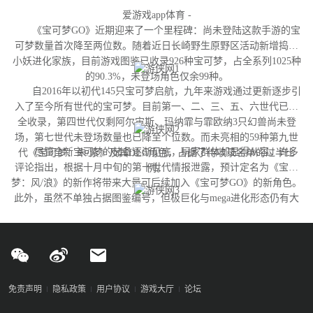
爱游戏app体育 -
《宝可梦GO》近期迎来了一个里程碑：尚未登陆这款手游的宝
可梦数量首次降至两位数。随着近日长崎野生原野区活动新增捣蛋
小妖进化家族，目前游戏图鉴已收录926种宝可梦，占全系列1025种
的90.3%，未登场角色仅余99种。
自2016年以初代145只宝可梦启航，九年来游戏通过更新逐步引
入了至今所有世代的宝可梦。目前第一、二、三、五、六世代已完
全收录，第四世代仅剩阿尔宙斯、玛纳霏与霏欧纳3只幻兽尚未登
场，第七世代未登场数量也已降至个位数。而未亮相的59种第九世
尽管全新宝可梦的储备逐渐见底，玩家群体却显得从容。许多
代《宝可梦：朱/紫》及其DLC角色，占据了待收录名单的过半比
评论指出，根据十月中旬的第十世代情报泄露，预计定名为《宝可
例。
梦：风/浪》的新作将带来大量可后续加入《宝可梦GO》的新角色。
此外，虽然不单独占据图鉴编号，但极巨化与mega进化形态仍有大
量变体尚未实装，这为开发团队提供了充足的更新空间。
免责声明
隐私政策
用户协议
游戏大厅
论坛