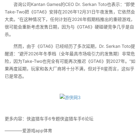
咨询公司Kantan Games的CEO Dr. Serkan Toto也表示：“即使
Take-Two把《GTA6》安排在2026年12月31日午夜发售，它依然会
大卖。”在这种情况下，任何计划在2026年假期档推出的重磅游戏，
很可能会重新考虑发售日期，因为与《GTA6》硬碰硬竞争几乎是自
杀。
然而，由于《GTA6》已经经历了多次延期，Dr. Serkan Toto提
醒道：“避开2026年冬季档（全年最具市场吸引力的发售期）非常危
险，因为Take-Two也完全有可能再次推迟《GTA6》到2027年。”如
果再度延期，玩家和各大厂商将十分不满，但对于R星而言，这似乎
已是常态。
更多内容：侠盗猎车手6专题侠盗猎车手6论坛
————爱游戏app体育