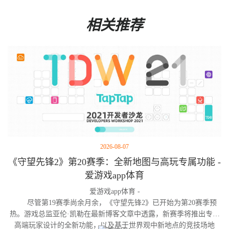
相关推荐
2026-08-07
《守望先锋2》第20赛季：全新地图与高玩专属功能 -
爱游戏app体育
爱游戏app体育 -
尽管第19赛季尚余月余，《守望先锋2》已开始为第20赛季预
热。游戏总监亚伦·凯勒在最新博客文章中透露，新赛季将推出专为
高端玩家设计的全新功能，以及基于世界观中新地点的竞技场地