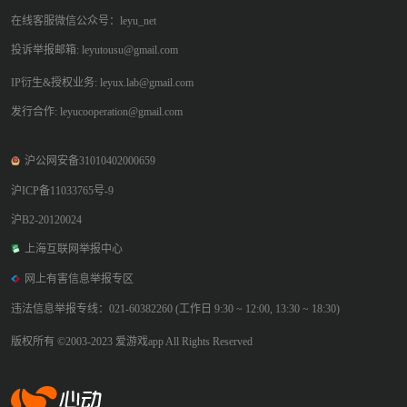
在线客服微信公众号：leyu_net
投诉举报邮箱: leyutousu@gmail.com
IP衍生&授权业务: leyux.lab@gmail.com
发行合作: leyucooperation@gmail.com
沪公网安备31010402000659
沪ICP备11033765号-9
沪B2-20120024
上海互联网举报中心
网上有害信息举报专区
违法信息举报专线：021-60382260 (工作日 9:30 ~ 12:00, 13:30 ~ 18:30)
版权所有 ©2003-2023 爱游戏app All Rights Reserved
爱游戏app体育