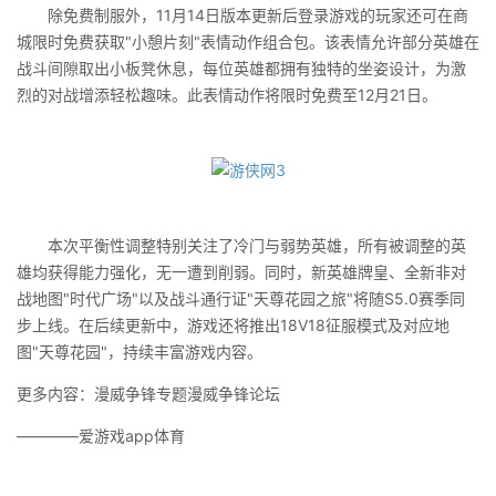
除免费制服外，11月14日版本更新后登录游戏的玩家还可在商
城限时免费获取"小憩片刻"表情动作组合包。该表情允许部分英雄在
战斗间隙取出小板凳休息，每位英雄都拥有独特的坐姿设计，为激
烈的对战增添轻松趣味。此表情动作将限时免费至12月21日。
本次平衡性调整特别关注了冷门与弱势英雄，所有被调整的英
雄均获得能力强化，无一遭到削弱。同时，新英雄牌皇、全新非对
战地图"时代广场"以及战斗通行证"天尊花园之旅"将随S5.0赛季同
步上线。在后续更新中，游戏还将推出18V18征服模式及对应地
图"天尊花园"，持续丰富游戏内容。
更多内容：漫威争锋专题漫威争锋论坛
————爱游戏app体育