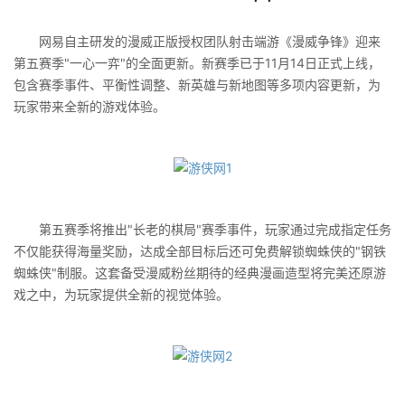
网易自主研发的漫威正版授权团队射击端游《漫威争锋》迎来
第五赛季"一心一弈"的全面更新。新赛季已于11月14日正式上线，
包含赛季事件、平衡性调整、新英雄与新地图等多项内容更新，为
玩家带来全新的游戏体验。
第五赛季将推出"长老的棋局"赛季事件，玩家通过完成指定任务
不仅能获得海量奖励，达成全部目标后还可免费解锁蜘蛛侠的"钢铁
蜘蛛侠"制服。这套备受漫威粉丝期待的经典漫画造型将完美还原游
戏之中，为玩家提供全新的视觉体验。