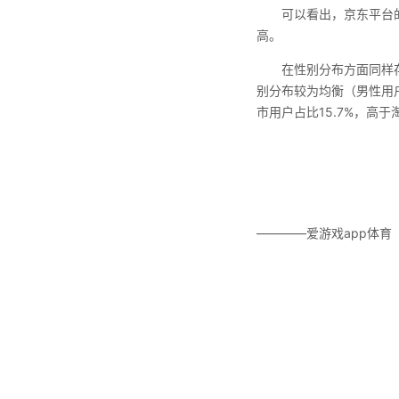
可以看出，京东平台的0
高。
在性别分布方面同样存在
别分布较为均衡（男性用户
市用户占比15.7%，高于淘
————爱游戏app体育