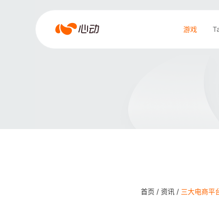
爱
游戏
T
游
戏
搜索结果
app
体
育
首页 /
资讯 /
三大电商平台