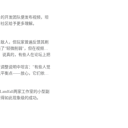
的开发团队便发布视频，坦
请社区给予更多理解。
敌人，但玩家普遍反馈其刷
了"轻微削弱"，但在视频更
难。说真的，有些人在论坛上把
调整说明中坦言："有些人觉
找平衡点——放心，它们依然
andfall两家工作室的小型副
获得如此现象级的成功。