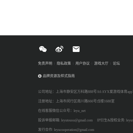
免责声明
隐私政策
用户协议
游戏大厅
论坛
品牌资源及样式指南
公司地址：上海市静安区万科路888号A6 AYX爱游戏体育ap
注册地址：上海市闵行区南川路666号戊楼1688室
在线客服微信公众号：leyu_net
投诉举报邮箱: leyutousu@gmail.com
IP衍生&授权业务: leyux.l
发行合作: leyucooperation@gmail.com