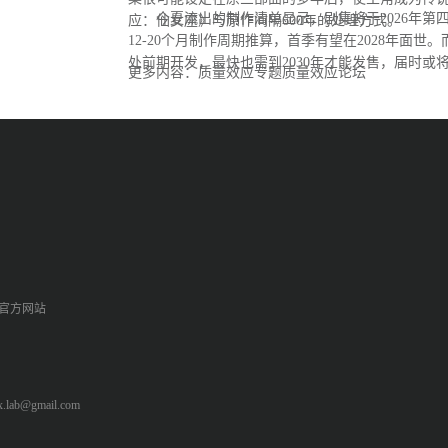
今夏流出的制作清单显示，剧集将于2026年第
应：仙女座》与原作间隔600年的处理方式。
12-20个月制作周期推算，首季有望在2028年面世
处前期开发，最快也需到2030年才能发售，届时或
更多内容：质量效应专题质量效应论坛
p官方网站
ab@gmail.com