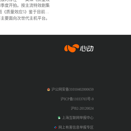
四季度开拍。按主流特效剧集
。而《质量效应5》鉴于目前仍
将主要面向次世代主机平台。
爱游戏app体育
沪公网安备31010402000659
沪ICP备11033765号-9
沪B2-20120024
上海互联网举报中心
网上有害信息举报专区