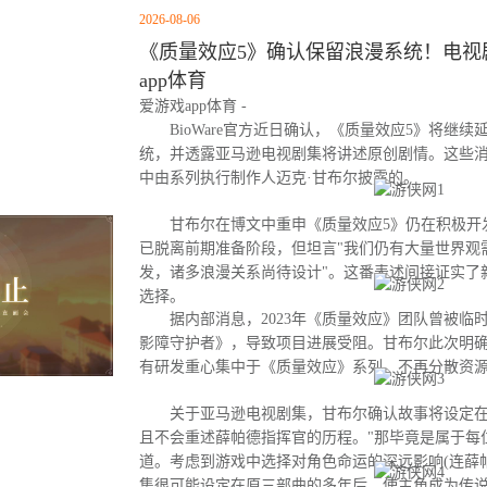
2026-08-06
《质量效应5》确认保留浪漫系统！电视剧
app体育
爱游戏app体育 -
BioWare官方近日确认，《质量效应5》将继续
统，并透露亚马逊电视剧集将讲述原创剧情。这些消息
中由系列执行制作人迈克·甘布尔披露的。
甘布尔在博文中重申《质量效应5》仍在积极开
已脱离前期准备阶段，但坦言"我们仍有大量世界观
发，诸多浪漫关系尚待设计"。这番表述间接证实了
选择。
据内部消息，2023年《质量效应》团队曾被临
影障守护者》，导致项目进展受阻。甘布尔此次明确表示
有研发重心集中于《质量效应》系列，不再分散资
关于亚马逊电视剧集，甘布尔确认故事将设定在
且不会重述薛帕德指挥官的历程。"那毕竟是属于每
道。考虑到游戏中选择对角色命运的深远影响(连薛
集很可能设定在原三部曲的多年后，使主角成为传