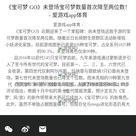
《宝可梦 GO》未登场宝可梦数量首次降至两位数！
- 爱游戏app体育
爱游戏app体育 -
《宝可梦GO》近期迎来了一个里程碑：尚未登陆这款手游的宝
可梦数量首次降至两位数。随着近日长崎野生原野区活动新增捣蛋
小妖进化家族，目前游戏图鉴已收录926种宝可梦，占全系列1025种
的90.3%，未登场角色仅余99种。
自2016年以初代145只宝可梦启航，九年来游戏通过更新逐步引
入了至今所有世代的宝可梦。目前第一、二、三、五、六世代已完
全收录，第四世代仅剩阿尔宙斯、玛纳霏与霏欧纳3只幻兽尚未登
场，第七世代未登场数量也已降至个位数。而未亮相的59种第九世
尽管全新宝可梦的储备逐渐见底，玩家群体却显得从容。许多
代《宝可梦：朱/紫》及其DLC角色，占据了待收录名单的过半比
评论指出，根据十月中旬的第十世代情报泄露，预计定名为《宝可
例。
梦：风/浪》的新作将带来大量可后续加入《宝可梦GO》的新角色。
此外，虽然不单独占据图鉴编号，但极巨化与mega进化形态仍有大
量变体尚未实装，这为开发团队提供了充足的更新空间。