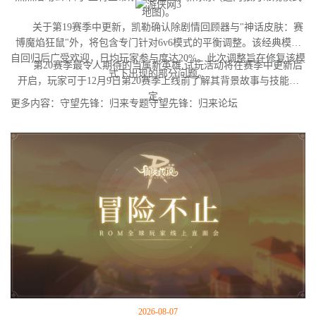
地图)。
关于第19赛季中更新，凯勒确认除剧情回顾器与"神话皮肤：赛
博魔焰狂鼠"外，将包含专门针对6v6模式的平衡调整。该经典模式
自回归后广受欢迎，日均玩家参与度达20%。此次调整旨在修复该模
第20赛季最令人期待的当属新英雄,试玩活动将在赛季中更新后
式下出现的部分问题。
开启，玩家可于12月9日第20赛季上线前了解其背景故事与技能设
定。
更多内容：守望先锋：归来专题守望先锋：归来论坛
2026-08-07