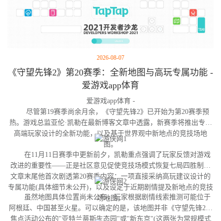
2026-08-07
《守望先锋2》第20赛季：全新地图与高玩专属功能 -
爱游戏app体育
爱游戏app体育 -
尽管第19赛季尚余月余，《守望先锋2》已开始为第20赛季预
热。游戏总监亚伦·凯勒在最新博客文章中透露，新赛季将推出专为
高端玩家设计的全新功能，以及基于世界观中新地点的竞技场地
图。
在11月11日赛季中更新前夕，凯勒重点强调了玩家反馈对游戏
改进的重要性——正是社区意见促使竞技场模式恢复七局四胜制。
文章末尾他首次剧透第20赛季内容：一项直接采纳高玩建议设计的
专属功能(具体细节未公开)，以及设定于近期剧情提及新地点的竞技
虽然地图具体位置尚未公布，玩家根据剧情线索推测可能位于
场地图。
阿根廷、中国甚至火星。可以确定的是，该地图并非《守望先锋2》
焦点活动公布的"亚特兰蒂斯生态园"或"新东京"(这两张为常规模式