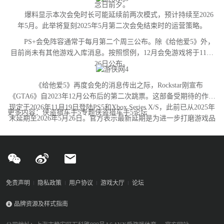
念日前夕。
爆料显示本次会免时长可能延续前两次模式，预计持续至2026
年5月。此举将复刻2025年5月第二次会免结束时的运营策略。
PS+会免阵容通常于每月第二个周三公布。除《给他爱5》外，
目前尚未有其他游戏入库消息。按照惯例，12月会免游戏将于11月
26日公布。
《给他爱5》再度会免的消息传出之际，Rockstar刚宣布
《GTA6》自2023年12月公布后的第二次跳票。这部备受期待的作品
现定于2026年11月19日登陆PS5和Xbox Series X/S，此前已从2025年
更多内容：侠盗猎车手5专题侠盗猎车手5论坛
末延期至2026年5月26日。官方表示最新延期是为进一步打磨游戏品
质。
免责声明
隐私政策
用户协议
游戏大厅
论坛
品牌资源及样式指南