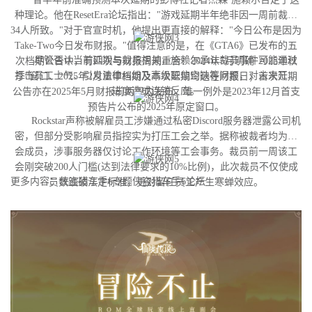
种理论。他在ResetEra论坛指出："游戏延期半年绝非因一周前裁撤
34人所致。"对于官宣时机，他提出更直接的解释："今日公布是因为
Take-Two今日发布财报。"值得注意的是，在《GTA6》已发布的五
尽管否认当前延期与裁员相关，施赖尔承认裁员事件可能通过
次档期公告中，有四次与财报周期重合：2024年5月明确"2025年秋
打击员工士气、引发法律纠纷及高级职位空缺等问题，对未来开发
季"窗口、2025年2月重申档期及本次延期均选在财报日；首次延期
进度造成连锁反应。
公告亦在2025年5月财报前两周内发布。唯一例外是2023年12月首支
预告片公布的2025年原定窗口。
Rockstar声称被解雇员工涉嫌通过私密Discord服务器泄露公司机
密，但部分受影响雇员指控实为打压工会之举。据称被裁者均为工
会成员，涉事服务器仅讨论工作环境等工会事务。裁员前一周该工
会刚突破200人门槛(达到法律要求的10%比例)，此次裁员不仅使成
更多内容：侠盗猎车手6专题侠盗猎车手6论坛
员数跌破法定标准，更对留任员工产生寒蝉效应。