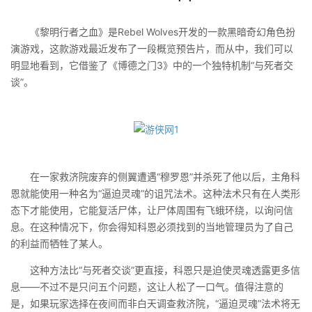
《黎明行者之血》是Rebel Wolves开发的一款黑暗奇幻角色扮
演游戏，这款游戏最近发布了一段概览预告片，而从中，我们可以
明显地看到，它借鉴了《博德之门3》中的一个独特机制“与死者交
谈”。
在一家救济院废弃的侧翼遭遇“穆罗恩”并杀死了他以后，主角科
恩就能使用一种名为“逼迫灵魂”的诅咒法术。这种法术只有在人类形
态下才能使用，它能复活尸体，让尸体周围有飞蛾环绕，以询问信
息。在这种情况下，你会得知科恩必须找到的当地管理员为了自己
的利益而牺牲了某人。
这种方法比“与死者交谈”更直接，科恩只是迫使灵魂透露更多信
息——不过不是只问五个问题，这让人松了一口气。值得注意的
是，如果玩家选择在夜间而非白天调查救济院，“逼迫灵魂”法术将无