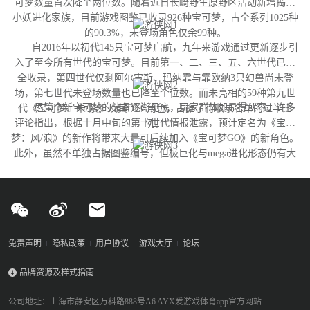
可梦数量首次降至两位数。随着近日长崎野生原野区活动新增捣蛋
小妖进化家族，目前游戏图鉴已收录926种宝可梦，占全系列1025种
的90.3%，未登场角色仅余99种。
自2016年以初代145只宝可梦启航，九年来游戏通过更新逐步引
入了至今所有世代的宝可梦。目前第一、二、三、五、六世代已完
全收录，第四世代仅剩阿尔宙斯、玛纳霏与霏欧纳3只幻兽尚未登
场，第七世代未登场数量也已降至个位数。而未亮相的59种第九世
尽管全新宝可梦的储备逐渐见底，玩家群体却显得从容。许多
代《宝可梦：朱/紫》及其DLC角色，占据了待收录名单的过半比
评论指出，根据十月中旬的第十世代情报泄露，预计定名为《宝可
例。
梦：风/浪》的新作将带来大量可后续加入《宝可梦GO》的新角色。
此外，虽然不单独占据图鉴编号，但极巨化与mega进化形态仍有大
量变体尚未实装，这为开发团队提供了充足的更新空间。
免责声明
隐私政策
用户协议
游戏大厅
论坛
品牌资源及样式指南
公司地址：上海市静安区万科路888号A6 AYX爱游戏体育app官方网站