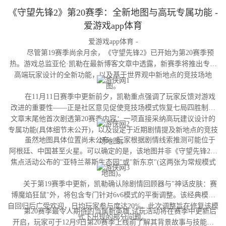
《守望先锋2》第20赛季：全新地图与高玩专属功能 -
爱游戏app体育
爱游戏app体育 -
尽管第19赛季尚余月余，《守望先锋2》已开始为第20赛季预
热。游戏总监亚伦·凯勒在最新博客文章中透露，新赛季将推出专为
高端玩家设计的全新功能，以及基于世界观中新地点的竞技场地
图。
在11月11日赛季中更新前夕，凯勒重点强调了玩家反馈对游戏
改进的重要性——正是社区意见促使竞技场模式恢复七局四胜制。
文章末尾他首次剧透第20赛季内容：一项直接采纳高玩建议设计的
专属功能(具体细节未公开)，以及设定于近期剧情提及新地点的竞技
虽然地图具体位置尚未公布，玩家根据剧情线索推测可能位于
场地图。
阿根廷、中国甚至火星。可以确定的是，该地图并非《守望先锋2》
焦点活动公布的"亚特兰蒂斯生态园"或"新东京"(这两张为常规模式
地图)。
关于第19赛季中更新，凯勒确认除剧情回顾器与"神话皮肤：赛
博魔焰狂鼠"外，将包含专门针对6v6模式的平衡调整。该经典模式
自回归后广受欢迎，日均玩家参与度达20%。此次调整旨在修复该模
第20赛季最令人期待的当属新英雄,试玩活动将在赛季中更新后
式下出现的部分问题。
开启，玩家可于12月9日第20赛季上线前了解其背景故事与技能设