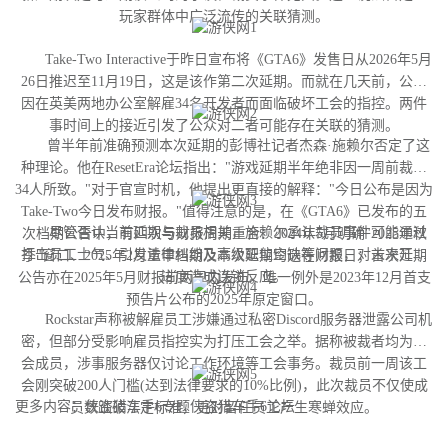
玩家群体中广泛流传的关联猜测。
Take-Two Interactive于昨日宣布将《GTA6》发售日从2026年5月
26日推迟至11月19日，这是该作第二次延期。而就在几天前，公司
因在英美两地办公室解雇34名开发者而面临破坏工会的指控。两件
事时间上的接近引发了公众对二者可能存在关联的猜测。
曾半年前准确预测本次延期的彭博社记者杰森·施赖尔否定了这
种理论。他在ResetEra论坛指出："游戏延期半年绝非因一周前裁撤
34人所致。"对于官宣时机，他提出更直接的解释："今日公布是因为
Take-Two今日发布财报。"值得注意的是，在《GTA6》已发布的五
尽管否认当前延期与裁员相关，施赖尔承认裁员事件可能通过
次档期公告中，有四次与财报周期重合：2024年5月明确"2025年秋
打击员工士气、引发法律纠纷及高级职位空缺等问题，对未来开发
季"窗口、2025年2月重申档期及本次延期均选在财报日；首次延期
进度造成连锁反应。
公告亦在2025年5月财报前两周内发布。唯一例外是2023年12月首支
预告片公布的2025年原定窗口。
Rockstar声称被解雇员工涉嫌通过私密Discord服务器泄露公司机
密，但部分受影响雇员指控实为打压工会之举。据称被裁者均为工
会成员，涉事服务器仅讨论工作环境等工会事务。裁员前一周该工
会刚突破200人门槛(达到法律要求的10%比例)，此次裁员不仅使成
更多内容：侠盗猎车手6专题侠盗猎车手6论坛
员数跌破法定标准，更对留任员工产生寒蝉效应。