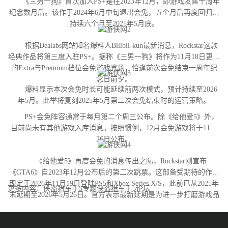
《三男一狗》首次加入PS+是在2023年12月，即游戏发售十周年
纪念数月后。该作于2024年6月中旬退出会免，五个月后再度回归并
持续六个月至2025年5月底。
根据Dealabs网站知名爆料人Billbil-kun最新消息，Rockstar这款
经典作品将第三度入驻PS+。据称《三男一狗》将作为11月18日更新
的Extra与Premium档位会免游戏登场，恰逢前次会免结束一周年纪
念日前夕。
爆料显示本次会免时长可能延续前两次模式，预计持续至2026
年5月。此举将复刻2025年5月第二次会免结束时的运营策略。
PS+会免阵容通常于每月第二个周三公布。除《给他爱5》外，
目前尚未有其他游戏入库消息。按照惯例，12月会免游戏将于11月
26日公布。
《给他爱5》再度会免的消息传出之际，Rockstar刚宣布
《GTA6》自2023年12月公布后的第二次跳票。这部备受期待的作品
现定于2026年11月19日登陆PS5和Xbox Series X/S，此前已从2025年
更多内容：侠盗猎车手5专题侠盗猎车手5论坛
末延期至2026年5月26日。官方表示最新延期是为进一步打磨游戏品
质。