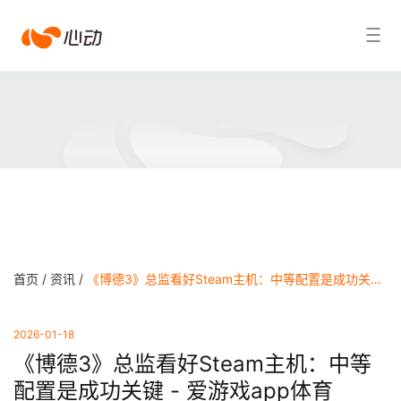
爱
搜索结果
游
戏
app
体
育
首页 /
资讯 /
《博德3》总监看好Steam主机：中等配置是成功关键 - 爱游戏app体育
2026-01-18
《博德3》总监看好Steam主机：中等
配置是成功关键 - 爱游戏app体育