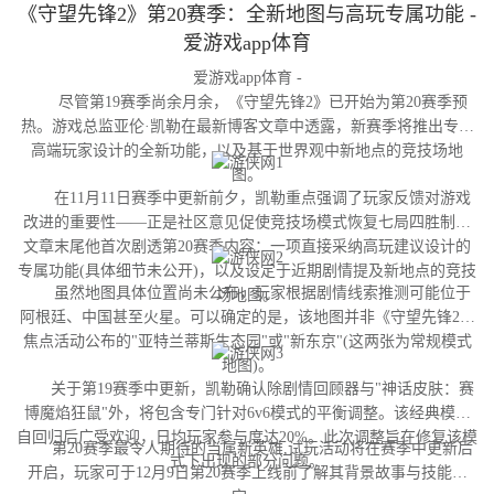
《守望先锋2》第20赛季：全新地图与高玩专属功能 -
爱游戏app体育
爱游戏app体育 -
尽管第19赛季尚余月余，《守望先锋2》已开始为第20赛季预
热。游戏总监亚伦·凯勒在最新博客文章中透露，新赛季将推出专为
高端玩家设计的全新功能，以及基于世界观中新地点的竞技场地
图。
在11月11日赛季中更新前夕，凯勒重点强调了玩家反馈对游戏
改进的重要性——正是社区意见促使竞技场模式恢复七局四胜制。
文章末尾他首次剧透第20赛季内容：一项直接采纳高玩建议设计的
专属功能(具体细节未公开)，以及设定于近期剧情提及新地点的竞技
虽然地图具体位置尚未公布，玩家根据剧情线索推测可能位于
场地图。
阿根廷、中国甚至火星。可以确定的是，该地图并非《守望先锋2》
焦点活动公布的"亚特兰蒂斯生态园"或"新东京"(这两张为常规模式
地图)。
关于第19赛季中更新，凯勒确认除剧情回顾器与"神话皮肤：赛
博魔焰狂鼠"外，将包含专门针对6v6模式的平衡调整。该经典模式
自回归后广受欢迎，日均玩家参与度达20%。此次调整旨在修复该模
第20赛季最令人期待的当属新英雄,试玩活动将在赛季中更新后
式下出现的部分问题。
开启，玩家可于12月9日第20赛季上线前了解其背景故事与技能设