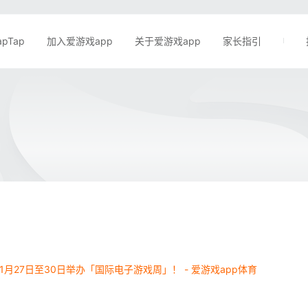
apTap
加入爱游戏app
关于爱游戏app
家长指引
1月27日至30日举办「国际电子游戏周」！ - 爱游戏app体育