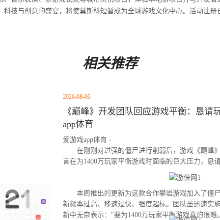
、科技与创意的盛宴，将使莫斯科短暂成为全球游戏文化中心。活动注册
相关推荐
2026-08-06
《巅峰》开发团队回应游戏平衡：恳请玩家
app体育
爱游戏app体育 -
在刚刚对过强的僵尸进行削弱后，游戏《巅峰》
言在为1400万玩家平衡游戏时面临的巨大压力，恳
本周推出的更新为这款合作攀岩游戏加入了僵尸
新频率过高、移速过快、强度超标。团队虽迅速实施
新中无奈表示："要为1400万玩家平衡游戏真的很