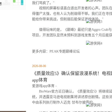
我们骂疯了。"
视频的屏幕标语直白道出开发者的心声。团队在
得僵尸太强，也有人认为削弱得不够。我们正在寻
能给你带来挑战，但削弱后能保证游戏体验。"
值得玩味的是，《巅峰》最初只是Aggro Crab与L
项目，开发团队显然未预料到游戏发售五个月后能
更多内容：PEAK专题巅峰论坛
2026-08-06
《质量效应5》确认保留浪漫系统！电视剧
app体育
爱游戏app体育 -
BioWare官方近日确认，《质量效应5》将继续
统，并透露亚马逊电视剧集将讲述原创剧情。这些消息
中由系列执行制作人迈克·甘布尔披露的。