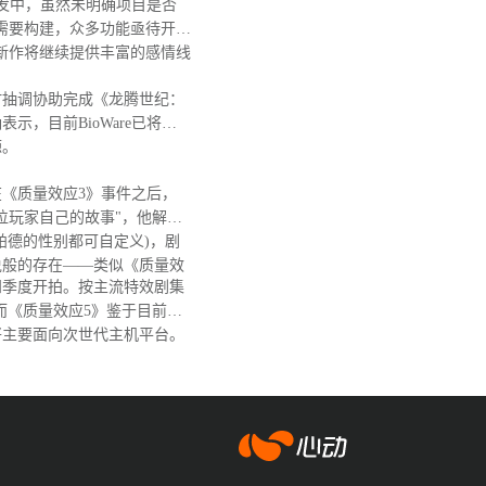
发中，虽然未明确项目是否
需要构建，众多功能亟待开
新作将继续提供丰富的感情线
时抽调协助完成《龙腾世纪：
，目前BioWare已将所
源。
《质量效应3》事件之后，
位玩家自己的故事"，他解释
帕德的性别都可自定义)，剧
说般的存在——类似《质量效
四季度开拍。按主流特效剧集
。而《质量效应5》鉴于目前仍
将主要面向次世代主机平台。
爱游戏app体育