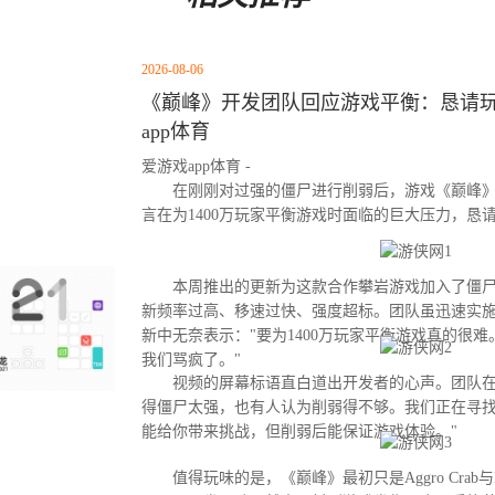
2026-08-06
《巅峰》开发团队回应游戏平衡：恳请玩家
app体育
爱游戏app体育 -
在刚刚对过强的僵尸进行削弱后，游戏《巅峰》
言在为1400万玩家平衡游戏时面临的巨大压力，恳
本周推出的更新为这款合作攀岩游戏加入了僵尸
新频率过高、移速过快、强度超标。团队虽迅速实施
新中无奈表示："要为1400万玩家平衡游戏真的很
我们骂疯了。"
视频的屏幕标语直白道出开发者的心声。团队在
得僵尸太强，也有人认为削弱得不够。我们正在寻
能给你带来挑战，但削弱后能保证游戏体验。"
值得玩味的是，《巅峰》最初只是Aggro Crab与L