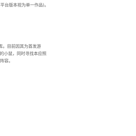
将多平台版本视为单一作品)。
库。目前因其为首发游
园的小鼠，同时寻找本应照
戏阵容。