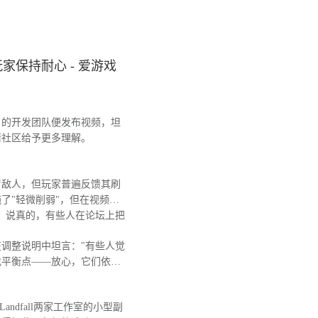
保持耐心 - 爱游戏
的开发团队便发布视频，坦
请社区给予更多理解。
敌人，但玩家普遍反馈其刷
了"轻微削弱"，但在视频更
难。说真的，有些人在论坛上把
调整说明中坦言："有些人觉
找平衡点——放心，它们依然
andfall两家工作室的小型副