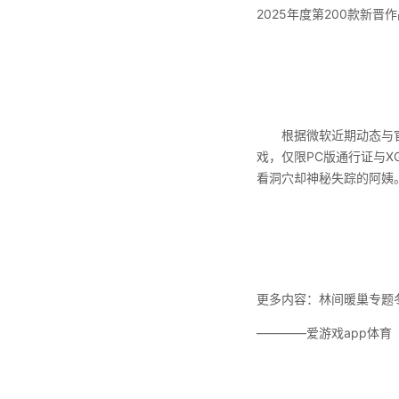
2025年度第200款新晋
根据微软近期动态与官方
戏，仅限PC版通行证与
看洞穴却神秘失踪的阿姨
更多内容：林间暖巢专题
————爱游戏app体育