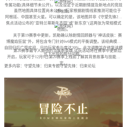
专属功能(具体细节未公开)，以及设定于近期剧情提及新地点的竞技
虽然地图具体位置尚未公布，玩家根据剧情线索推测可能位于
场地图。
阿根廷、中国甚至火星。可以确定的是，该地图并非《守望先锋2》
焦点活动公布的"亚特兰蒂斯生态园"或"新东京"(这两张为常规模式
地图)。
关于第19赛季中更新，凯勒确认除剧情回顾器与"神话皮肤：赛
博魔焰狂鼠"外，将包含专门针对6v6模式的平衡调整。该经典模式
自回归后广受欢迎，日均玩家参与度达20%。此次调整旨在修复该模
第20赛季最令人期待的当属新英雄,试玩活动将在赛季中更新后
式下出现的部分问题。
开启，玩家可于12月9日第20赛季上线前了解其背景故事与技能设
定。
更多内容：守望先锋：归来专题守望先锋：归来论坛