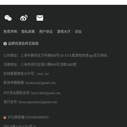
量变体尚未实装，这为开发团队提供了充足的更新空间。
免责声明
隐私政策
用户协议
游戏大厅
论坛
品牌资源及样式指南
公司地址：上海市静安区万科路888号A6 AYX爱游戏体育app官方网站
注册地址：上海市闵行区南川路666号戊楼1688室
在线客服微信公众号：leyu_net
投诉举报邮箱: leyutousu@gmail.com
IP衍生&授权业务: leyux.lab@gmail.com
发行合作: leyucooperation@gmail.com
沪公网安备31010402000659
沪ICP备11033765号-9