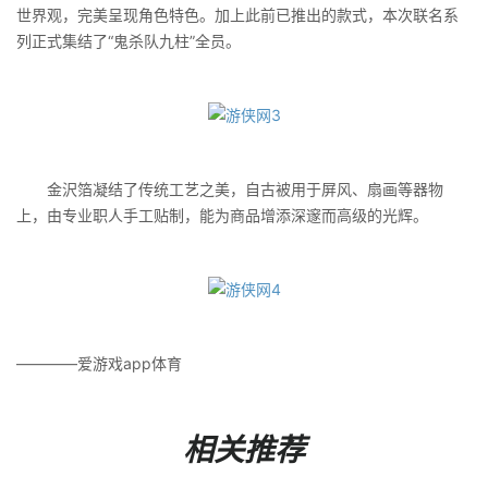
世界观，完美呈现角色特色。加上此前已推出的款式，本次联名系
列正式集结了“鬼杀队九柱”全员。
金沢箔凝结了传统工艺之美，自古被用于屏风、扇画等器物
上，由专业职人手工贴制，能为商品增添深邃而高级的光辉。
————爱游戏app体育
相关推荐