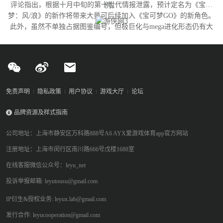
评论指出，根据十月中旬的第十世代情报泄露，预计定名为《宝可
例。
梦：风/浪》的新作将带来大量可后续加入《宝可梦GO》的新角色。
此外，虽然不单独占据图鉴编号，但极巨化与mega进化形态仍有大
量变体尚未实装，这为开发团队提供了充足的更新空间。
免责声明
隐私政策
用户协议
游戏大厅
论坛
品牌资源及样式指南
公司地址：上海市静安区万科路888号A6 AYX爱游戏体育app官方网站
注册地址：上海市闵行区南川路666号戊楼1688室
在线客服微信公众号：leyu_net
投诉举报邮箱: leyutousu@gmail.com
IP衍生&授权业务: leyux.lab@gmail.com
发行合作: leyucooperation@gmail.com