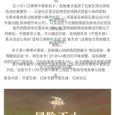
图。
在11月11日赛季中更新前夕，凯勒重点强调了玩家反馈对游戏
改进的重要性——正是社区意见促使竞技场模式恢复七局四胜制。
文章末尾他首次剧透第20赛季内容：一项直接采纳高玩建议设计的
专属功能(具体细节未公开)，以及设定于近期剧情提及新地点的竞技
虽然地图具体位置尚未公布，玩家根据剧情线索推测可能位于
场地图。
阿根廷、中国甚至火星。可以确定的是，该地图并非《守望先锋2》
焦点活动公布的"亚特兰蒂斯生态园"或"新东京"(这两张为常规模式
地图)。
关于第19赛季中更新，凯勒确认除剧情回顾器与"神话皮肤：赛
博魔焰狂鼠"外，将包含专门针对6v6模式的平衡调整。该经典模式
自回归后广受欢迎，日均玩家参与度达20%。此次调整旨在修复该模
第20赛季最令人期待的当属新英雄,试玩活动将在赛季中更新后
式下出现的部分问题。
开启，玩家可于12月9日第20赛季上线前了解其背景故事与技能设
定。
更多内容：守望先锋：归来专题守望先锋：归来论坛