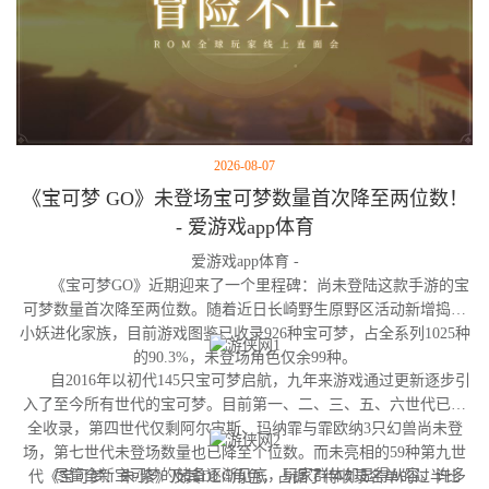
2026-08-07
《宝可梦 GO》未登场宝可梦数量首次降至两位数！
- 爱游戏app体育
爱游戏app体育 -
《宝可梦GO》近期迎来了一个里程碑：尚未登陆这款手游的宝
可梦数量首次降至两位数。随着近日长崎野生原野区活动新增捣蛋
小妖进化家族，目前游戏图鉴已收录926种宝可梦，占全系列1025种
的90.3%，未登场角色仅余99种。
自2016年以初代145只宝可梦启航，九年来游戏通过更新逐步引
入了至今所有世代的宝可梦。目前第一、二、三、五、六世代已完
全收录，第四世代仅剩阿尔宙斯、玛纳霏与霏欧纳3只幻兽尚未登
场，第七世代未登场数量也已降至个位数。而未亮相的59种第九世
尽管全新宝可梦的储备逐渐见底，玩家群体却显得从容。许多
代《宝可梦：朱/紫》及其DLC角色，占据了待收录名单的过半比