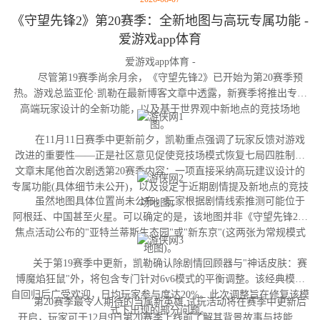
《守望先锋2》第20赛季：全新地图与高玩专属功能 -
爱游戏app体育
爱游戏app体育 -
尽管第19赛季尚余月余，《守望先锋2》已开始为第20赛季预
热。游戏总监亚伦·凯勒在最新博客文章中透露，新赛季将推出专为
高端玩家设计的全新功能，以及基于世界观中新地点的竞技场地
图。
在11月11日赛季中更新前夕，凯勒重点强调了玩家反馈对游戏
改进的重要性——正是社区意见促使竞技场模式恢复七局四胜制。
文章末尾他首次剧透第20赛季内容：一项直接采纳高玩建议设计的
专属功能(具体细节未公开)，以及设定于近期剧情提及新地点的竞技
虽然地图具体位置尚未公布，玩家根据剧情线索推测可能位于
场地图。
阿根廷、中国甚至火星。可以确定的是，该地图并非《守望先锋2》
焦点活动公布的"亚特兰蒂斯生态园"或"新东京"(这两张为常规模式
地图)。
关于第19赛季中更新，凯勒确认除剧情回顾器与"神话皮肤：赛
博魔焰狂鼠"外，将包含专门针对6v6模式的平衡调整。该经典模式
自回归后广受欢迎，日均玩家参与度达20%。此次调整旨在修复该模
第20赛季最令人期待的当属新英雄,试玩活动将在赛季中更新后
式下出现的部分问题。
开启，玩家可于12月9日第20赛季上线前了解其背景故事与技能设