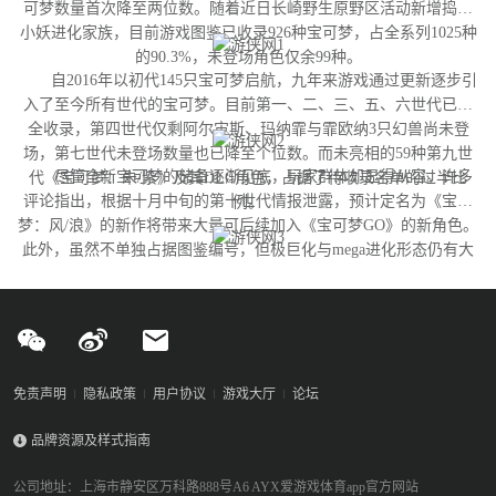
可梦数量首次降至两位数。随着近日长崎野生原野区活动新增捣蛋
小妖进化家族，目前游戏图鉴已收录926种宝可梦，占全系列1025种
的90.3%，未登场角色仅余99种。
自2016年以初代145只宝可梦启航，九年来游戏通过更新逐步引
入了至今所有世代的宝可梦。目前第一、二、三、五、六世代已完
全收录，第四世代仅剩阿尔宙斯、玛纳霏与霏欧纳3只幻兽尚未登
场，第七世代未登场数量也已降至个位数。而未亮相的59种第九世
尽管全新宝可梦的储备逐渐见底，玩家群体却显得从容。许多
代《宝可梦：朱/紫》及其DLC角色，占据了待收录名单的过半比
评论指出，根据十月中旬的第十世代情报泄露，预计定名为《宝可
例。
梦：风/浪》的新作将带来大量可后续加入《宝可梦GO》的新角色。
此外，虽然不单独占据图鉴编号，但极巨化与mega进化形态仍有大
量变体尚未实装，这为开发团队提供了充足的更新空间。
免责声明
隐私政策
用户协议
游戏大厅
论坛
品牌资源及样式指南
公司地址：上海市静安区万科路888号A6 AYX爱游戏体育app官方网站