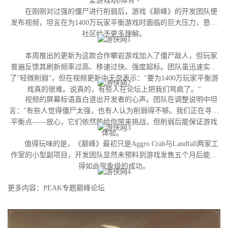
爱游戏app体育 -
在刚刚对过强的僵尸进行削弱后，游戏《巅峰》的开发团队便
发布视频，坦言在为1400万玩家平衡游戏时面临的巨大压力，恳请
社区给予更多理解。
本周推出的更新为这款合作攀岩游戏加入了僵尸敌人，但玩家
普遍反馈其刷新频率过高、移速过快、强度超标。团队虽迅速实施
了"轻微削弱"，但在视频更新中无奈表示："要为1400万玩家平衡游
戏真的很难。说真的，有些人在论坛上把我们骂疯了。"
视频的屏幕标语直白道出开发者的心声。团队在调整说明中坦
言："有些人觉得僵尸太强，也有人认为削弱得不够。我们正在寻找
平衡点——放心，它们依然能给你带来挑战，但削弱后能保证游戏
体验。"
值得玩味的是，《巅峰》最初只是Aggro Crab与Landfall两家工
作室的小型副项目，开发团队显然未预料到游戏发售五个月后能获
得如此现象级的成功。
更多内容：PEAK专题巅峰论坛