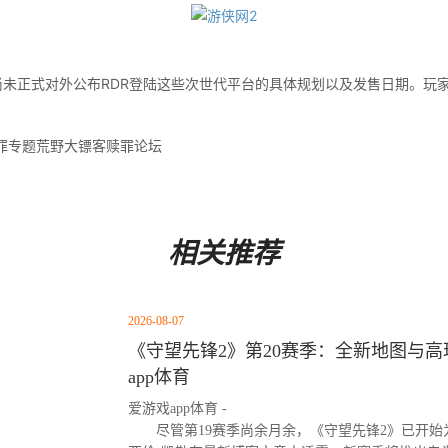
正式对外公布RDR登陆这些次世代平台的具体规划以及发售日期。玩
罪专题荒野大镖客赎罪论坛
相关推荐
2026-08-07
《守望先锋2》第20赛季：全新地图与高玩
app体育
爱游戏app体育 -
尽管第19赛季尚余月余，《守望先锋2》已开始为