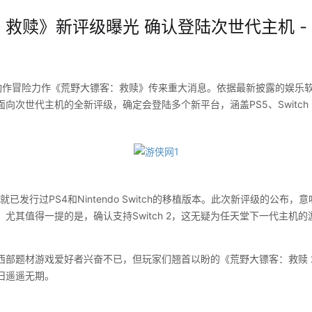
救赎》新评级曝光 确认登陆次世代主机 - 
冒险力作《荒野大镖客：救赎》传来重大消息。依据最新披露的娱乐软件
次世代主机的全新评级，确定会登陆多个新平台，涵盖PS5、Switch 2 以及
已发行过PS4和Nintendo Switch的移植版本。此次新评级的公布
尤其值得一提的是，确认支持Switch 2，这无疑为任天堂下一代主机
题材游戏爱好者兴奋不已，但玩家们翘首以盼的《荒野大镖客：救赎 
旧遥遥无期。