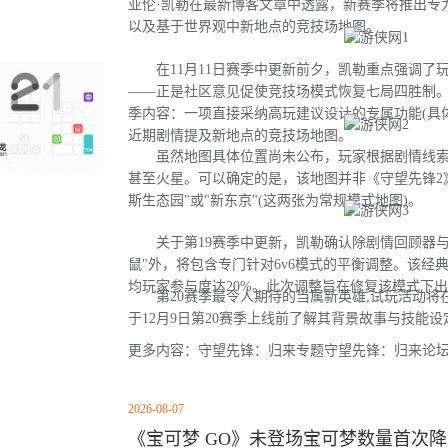
亚伦·凯勒在最新博客文章中透露，新赛季将推出专
以及基于世界观中新地点的竞技场地图。
在11月11日赛季中更新前夕，凯勒重点强调了
——正是社区意见促使竞技场模式恢复七局四胜制。
季内容：一项直接采纳高玩建议设计的专属功能(具
近期剧情提及新地点的竞技场地图。
虽然地图具体位置尚未公布，玩家根据剧情线索
甚至火星。可以确定的是，该地图并非《守望先锋2
斯生态园"或"新东京"(这两张为常规模式地图)。
关于第19赛季中更新，凯勒确认除剧情回顾器与
鼠"外，将包含专门针对6v6模式的平衡调整。该经
均玩家参与度达20%。此次调整旨在修复该模式下
第20赛季最令人期待的当属新英雄,试玩活动将
于12月9日第20赛季上线前了解其背景故事与技能设
更多内容：守望先锋：归来专题守望先锋：归来论
2026-08-07
《宝可梦 GO》未登场宝可梦数量首次降至