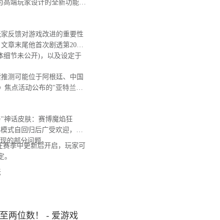
为高端玩家设计的全新功能，
玩家反馈对游戏改进的重要性
文章末尾他首次剧透第20赛
体细节未公开)，以及设定于
推测可能位于阿根廷、中国
》焦点活动公布的"亚特兰蒂
"神话皮肤：赛博魔焰狂
典模式自回归后广受欢迎，日
出现的部分问题。
在赛季中更新后开启，玩家可
定。
坛
两位数！ - 爱游戏