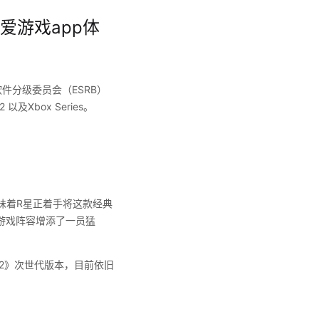
爱游戏app体
分级委员会（ESRB）
Xbox Series。
，意味着R星正着手将这款经典
的游戏阵容增添了一员猛
2》次世代版本，目前依旧