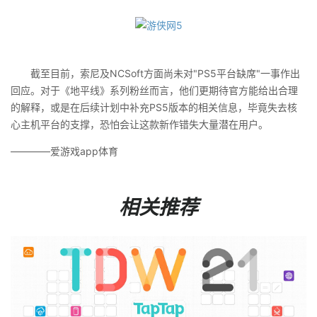
截至目前，索尼及NCSoft方面尚未对"PS5平台缺席"一事作出
回应。对于《地平线》系列粉丝而言，他们更期待官方能给出合理
的解释，或是在后续计划中补充PS5版本的相关信息，毕竟失去核
心主机平台的支撑，恐怕会让这款新作错失大量潜在用户。
————爱游戏app体育
相关推荐