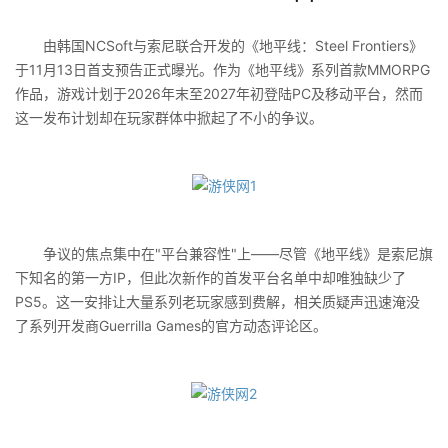
由韩国NCSoft与索尼联合开发的《地平线：Steel Frontiers》
于11月13日首支预告正式曝光。作为《地平线》系列首款MMORPG
作品，游戏计划于2026年末至2027年初登陆PC及移动平台，然而
这一发布计划却在玩家群体中掀起了不小的争议。
争议的焦点集中在"平台兼容性"上——尽管《地平线》是索尼旗
下知名的第一方IP，但此次新作的首发平台名单中却唯独缺少了
PS5。这一安排让大量系列老玩家感到费解，相关质疑声迅速淹没
了系列开发商Guerrilla Games的官方动态评论区。