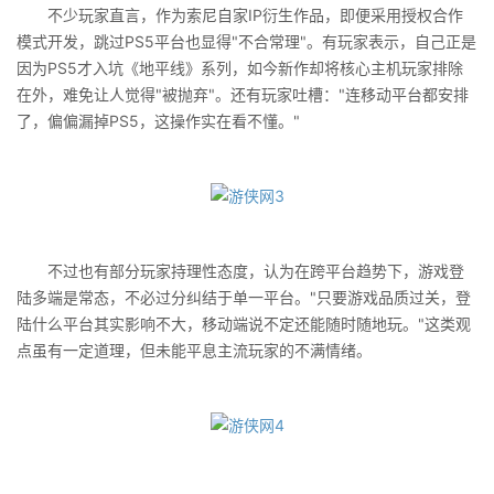
不少玩家直言，作为索尼自家IP衍生作品，即便采用授权合作
模式开发，跳过PS5平台也显得"不合常理"。有玩家表示，自己正是
因为PS5才入坑《地平线》系列，如今新作却将核心主机玩家排除
在外，难免让人觉得"被抛弃"。还有玩家吐槽："连移动平台都安排
了，偏偏漏掉PS5，这操作实在看不懂。"
不过也有部分玩家持理性态度，认为在跨平台趋势下，游戏登
陆多端是常态，不必过分纠结于单一平台。"只要游戏品质过关，登
陆什么平台其实影响不大，移动端说不定还能随时随地玩。"这类观
点虽有一定道理，但未能平息主流玩家的不满情绪。