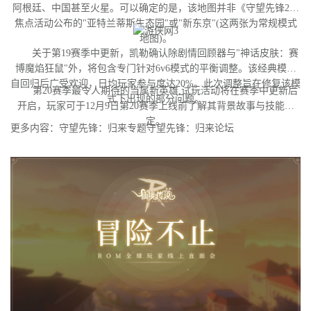
阿根廷、中国甚至火星。可以确定的是，该地图并非《守望先锋2》
焦点活动公布的"亚特兰蒂斯生态园"或"新东京"(这两张为常规模式
地图)。
关于第19赛季中更新，凯勒确认除剧情回顾器与"神话皮肤：赛
博魔焰狂鼠"外，将包含专门针对6v6模式的平衡调整。该经典模式
自回归后广受欢迎，日均玩家参与度达20%。此次调整旨在修复该模
第20赛季最令人期待的当属新英雄,试玩活动将在赛季中更新后
式下出现的部分问题。
开启，玩家可于12月9日第20赛季上线前了解其背景故事与技能设
定。
更多内容：守望先锋：归来专题守望先锋：归来论坛