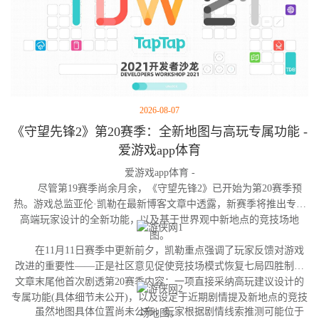
2026-08-07
《守望先锋2》第20赛季：全新地图与高玩专属功能 -
爱游戏app体育
爱游戏app体育 -
尽管第19赛季尚余月余，《守望先锋2》已开始为第20赛季预
热。游戏总监亚伦·凯勒在最新博客文章中透露，新赛季将推出专为
高端玩家设计的全新功能，以及基于世界观中新地点的竞技场地
图。
在11月11日赛季中更新前夕，凯勒重点强调了玩家反馈对游戏
改进的重要性——正是社区意见促使竞技场模式恢复七局四胜制。
文章末尾他首次剧透第20赛季内容：一项直接采纳高玩建议设计的
专属功能(具体细节未公开)，以及设定于近期剧情提及新地点的竞技
虽然地图具体位置尚未公布，玩家根据剧情线索推测可能位于
场地图。