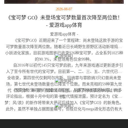
2026-08-07
《宝可梦 GO》未登场宝可梦数量首次降至两位数！
- 爱游戏app体育
爱游戏app体育 -
《宝可梦GO》近期迎来了一个里程碑：尚未登陆这款手游的宝
可梦数量首次降至两位数。随着近日长崎野生原野区活动新增捣蛋
小妖进化家族，目前游戏图鉴已收录926种宝可梦，占全系列1025种
的90.3%，未登场角色仅余99种。
自2016年以初代145只宝可梦启航，九年来游戏通过更新逐步引
入了至今所有世代的宝可梦。目前第一、二、三、五、六世代已完
全收录，第四世代仅剩阿尔宙斯、玛纳霏与霏欧纳3只幻兽尚未登
场，第七世代未登场数量也已降至个位数。而未亮相的59种第九世
尽管全新宝可梦的储备逐渐见底，玩家群体却显得从容。许多
代《宝可梦：朱/紫》及其DLC角色，占据了待收录名单的过半比
评论指出，根据十月中旬的第十世代情报泄露，预计定名为《宝可
例。
梦：风/浪》的新作将带来大量可后续加入《宝可梦GO》的新角色。
此外，虽然不单独占据图鉴编号，但极巨化与mega进化形态仍有大
量变体尚未实装，这为开发团队提供了充足的更新空间。