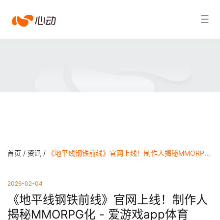
爱
搜索结果
游
戏
app
体
育
首页 /
资讯 /
《地平线钢铁前线》官网上线！制作人揭秘MMORPG化 - 爱游戏app体育
2026-02-04
《地平线钢铁前线》官网上线！制作人
揭秘MMORPG化 - 爱游戏app体育