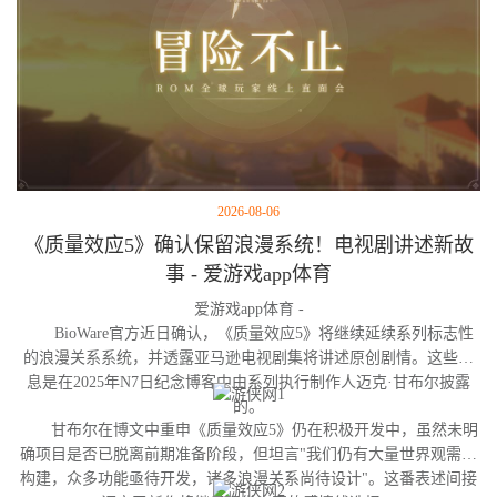
2026-08-06
《质量效应5》确认保留浪漫系统！电视剧讲述新故
事 - 爱游戏app体育
爱游戏app体育 -
BioWare官方近日确认，《质量效应5》将继续延续系列标志性
的浪漫关系系统，并透露亚马逊电视剧集将讲述原创剧情。这些消
息是在2025年N7日纪念博客中由系列执行制作人迈克·甘布尔披露
的。
甘布尔在博文中重申《质量效应5》仍在积极开发中，虽然未明
确项目是否已脱离前期准备阶段，但坦言"我们仍有大量世界观需要
构建，众多功能亟待开发，诸多浪漫关系尚待设计"。这番表述间接