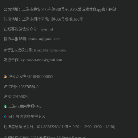
公司地址：上海市静安区万科路888号A6 AYX爱游戏体育app官方网站
注册地址：上海市闵行区南川路666号戊楼1688室
在线客服微信公众号：leyu_net
投诉举报邮箱: leyutousu@gmail.com
IP衍生&授权业务: leyux.lab@gmail.com
发行合作: leyucooperation@gmail.com
沪公网安备31010402000659
沪ICP备11033765号-9
沪B2-20120024
上海互联网举报中心
网上有害信息举报专区
违法信息举报专线：021-60382260 (工作日 9:30 ~ 12:00, 13:30 ~ 18:30)