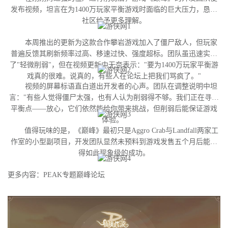
发布视频，坦言在为1400万玩家平衡游戏时面临的巨大压力，恳请
社区给予更多理解。
本周推出的更新为这款合作攀岩游戏加入了僵尸敌人，但玩家
普遍反馈其刷新频率过高、移速过快、强度超标。团队虽迅速实施
了"轻微削弱"，但在视频更新中无奈表示："要为1400万玩家平衡游
戏真的很难。说真的，有些人在论坛上把我们骂疯了。"
视频的屏幕标语直白道出开发者的心声。团队在调整说明中坦
言："有些人觉得僵尸太强，也有人认为削弱得不够。我们正在寻找
平衡点——放心，它们依然能给你带来挑战，但削弱后能保证游戏
体验。"
值得玩味的是，《巅峰》最初只是Aggro Crab与Landfall两家工
作室的小型副项目，开发团队显然未预料到游戏发售五个月后能获
得如此现象级的成功。
更多内容：PEAK专题巅峰论坛