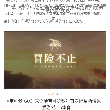
博魔焰狂鼠"外，将包含专门针对6v6模式的平衡调整。该经典模式
自回归后广受欢迎，日均玩家参与度达20%。此次调整旨在修复该模
第20赛季最令人期待的当属新英雄,试玩活动将在赛季中更新后
式下出现的部分问题。
开启，玩家可于12月9日第20赛季上线前了解其背景故事与技能设
定。
更多内容：守望先锋：归来专题守望先锋：归来论坛
2026-08-07
《宝可梦 GO》未登场宝可梦数量首次降至两位数！
- 爱游戏app体育