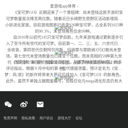
爱游戏app体育 -
《宝可梦GO》近期迎来了一个里程碑：尚未登陆这款手游的宝
可梦数量首次降至两位数。随着近日长崎野生原野区活动新增捣蛋
小妖进化家族，目前游戏图鉴已收录926种宝可梦，占全系列1025种
的90.3%，未登场角色仅余99种。
自2016年以初代145只宝可梦启航，九年来游戏通过更新逐步引
入了至今所有世代的宝可梦。目前第一、二、三、五、六世代已完
全收录，第四世代仅剩阿尔宙斯、玛纳霏与霏欧纳3只幻兽尚未登
场，第七世代未登场数量也已降至个位数。而未亮相的59种第九世
尽管全新宝可梦的储备逐渐见底，玩家群体却显得从容。许多
代《宝可梦：朱/紫》及其DLC角色，占据了待收录名单的过半比
评论指出，根据十月中旬的第十世代情报泄露，预计定名为《宝可
例。
梦：风/浪》的新作将带来大量可后续加入《宝可梦GO》的新角色。
此外，虽然不单独占据图鉴编号，但极巨化与mega进化形态仍有大
量变体尚未实装，这为开发团队提供了充足的更新空间。
免责声明
隐私政策
用户协议
游戏大厅
论坛