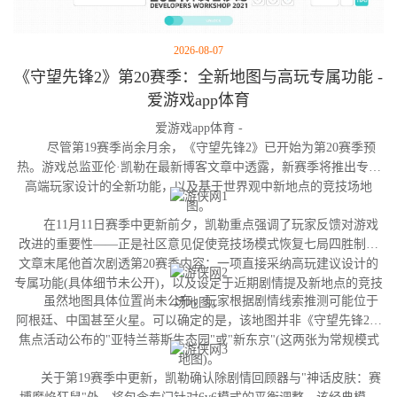
2026-08-07
《守望先锋2》第20赛季：全新地图与高玩专属功能 -
爱游戏app体育
爱游戏app体育 -
尽管第19赛季尚余月余，《守望先锋2》已开始为第20赛季预
热。游戏总监亚伦·凯勒在最新博客文章中透露，新赛季将推出专为
高端玩家设计的全新功能，以及基于世界观中新地点的竞技场地
图。
在11月11日赛季中更新前夕，凯勒重点强调了玩家反馈对游戏
改进的重要性——正是社区意见促使竞技场模式恢复七局四胜制。
文章末尾他首次剧透第20赛季内容：一项直接采纳高玩建议设计的
专属功能(具体细节未公开)，以及设定于近期剧情提及新地点的竞技
虽然地图具体位置尚未公布，玩家根据剧情线索推测可能位于
场地图。
阿根廷、中国甚至火星。可以确定的是，该地图并非《守望先锋2》
焦点活动公布的"亚特兰蒂斯生态园"或"新东京"(这两张为常规模式
地图)。
关于第19赛季中更新，凯勒确认除剧情回顾器与"神话皮肤：赛