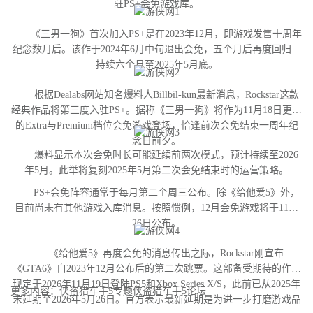
驻PS+会免游戏库。
《三男一狗》首次加入PS+是在2023年12月，即游戏发售十周年
纪念数月后。该作于2024年6月中旬退出会免，五个月后再度回归并
持续六个月至2025年5月底。
根据Dealabs网站知名爆料人Billbil-kun最新消息，Rockstar这款
经典作品将第三度入驻PS+。据称《三男一狗》将作为11月18日更新
的Extra与Premium档位会免游戏登场，恰逢前次会免结束一周年纪
念日前夕。
爆料显示本次会免时长可能延续前两次模式，预计持续至2026
年5月。此举将复刻2025年5月第二次会免结束时的运营策略。
PS+会免阵容通常于每月第二个周三公布。除《给他爱5》外，
目前尚未有其他游戏入库消息。按照惯例，12月会免游戏将于11月
26日公布。
《给他爱5》再度会免的消息传出之际，Rockstar刚宣布
《GTA6》自2023年12月公布后的第二次跳票。这部备受期待的作品
现定于2026年11月19日登陆PS5和Xbox Series X/S，此前已从2025年
更多内容：侠盗猎车手5专题侠盗猎车手5论坛
末延期至2026年5月26日。官方表示最新延期是为进一步打磨游戏品