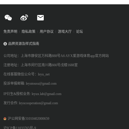
质。
免责声明
隐私政策
用户协议
游戏大厅
论坛
品牌资源及样式指南
公司地址：上海市静安区万科路888号A6 AYX爱游戏体育app官方网站
注册地址：上海市闵行区南川路666号戊楼1688室
在线客服微信公众号：leyu_net
投诉举报邮箱: leyutousu@gmail.com
IP衍生&授权业务: leyux.lab@gmail.com
发行合作: leyucooperation@gmail.com
沪公网安备31010402000659
沪ICP备11033765号-9