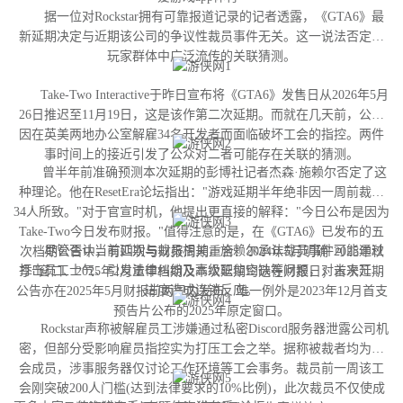
据一位对Rockstar拥有可靠报道记录的记者透露，《GTA6》最
新延期决定与近期该公司的争议性裁员事件无关。这一说法否定了
玩家群体中广泛流传的关联猜测。
Take-Two Interactive于昨日宣布将《GTA6》发售日从2026年5月
26日推迟至11月19日，这是该作第二次延期。而就在几天前，公司
因在英美两地办公室解雇34名开发者而面临破坏工会的指控。两件
事时间上的接近引发了公众对二者可能存在关联的猜测。
曾半年前准确预测本次延期的彭博社记者杰森·施赖尔否定了这
种理论。他在ResetEra论坛指出："游戏延期半年绝非因一周前裁撤
34人所致。"对于官宣时机，他提出更直接的解释："今日公布是因为
Take-Two今日发布财报。"值得注意的是，在《GTA6》已发布的五
尽管否认当前延期与裁员相关，施赖尔承认裁员事件可能通过
次档期公告中，有四次与财报周期重合：2024年5月明确"2025年秋
打击员工士气、引发法律纠纷及高级职位空缺等问题，对未来开发
季"窗口、2025年2月重申档期及本次延期均选在财报日；首次延期
进度造成连锁反应。
公告亦在2025年5月财报前两周内发布。唯一例外是2023年12月首支
预告片公布的2025年原定窗口。
Rockstar声称被解雇员工涉嫌通过私密Discord服务器泄露公司机
密，但部分受影响雇员指控实为打压工会之举。据称被裁者均为工
会成员，涉事服务器仅讨论工作环境等工会事务。裁员前一周该工
会刚突破200人门槛(达到法律要求的10%比例)，此次裁员不仅使成