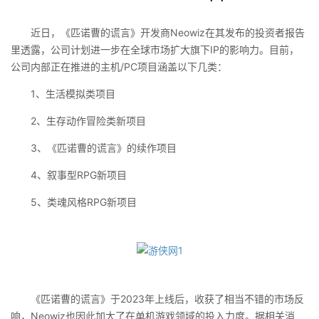
近日，《匹诺曹的谎言》开发商Neowiz在其发布的投资者报告
里透露，公司计划进一步在全球市场扩大旗下IP的影响力。目前，
公司内部正在推进的主机/PC项目涵盖以下几类：
1、生活模拟类项目
2、生存动作冒险类新项目
3、《匹诺曹的谎言》的续作项目
4、叙事型RPG新项目
5、类魂风格RPG新项目
《匹诺曹的谎言》于2023年上线后，收获了相当不错的市场反
响，Neowiz也因此加大了在单机游戏领域的投入力度。据相关消