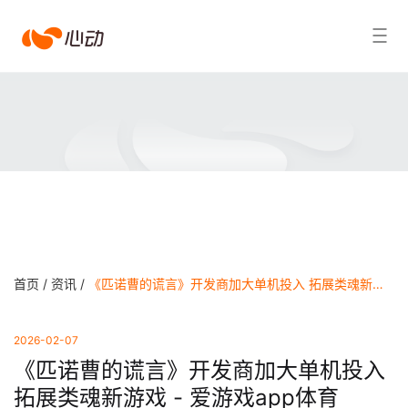
爱
搜索结果
游
戏
app
体
育
首页 /
资讯 /
《匹诺曹的谎言》开发商加大单机投入 拓展类魂新游戏 - 爱游戏app体育
2026-02-07
《匹诺曹的谎言》开发商加大单机投入
拓展类魂新游戏 - 爱游戏app体育