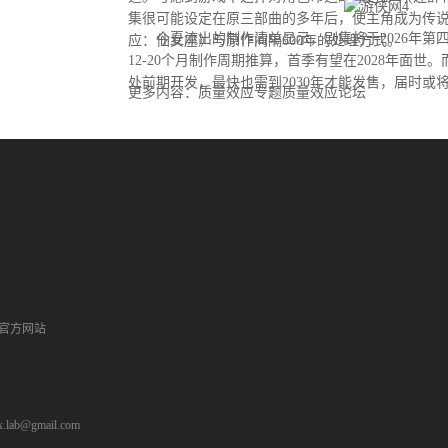
集很可能设定在原三部曲的多年后，使主角成为传
今夏流出的制作清单显示，剧集将于2026年第
应：仙女座》与原作间隔600年的处理方式。
12-20个月制作周期推算，首季有望在2028年面世
处前期开发，最快也需到2030年才能发售，届时或
更多内容：质量效应专题质量效应论坛
p官方网站
ab@gmail.com