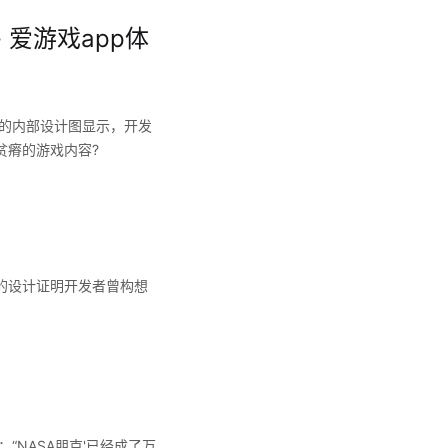
爱游戏app体
的内部设计图显示，开发
贫瘠的游戏内容?
的设计证明开发者曾构想
NASA朋克'已经成了万