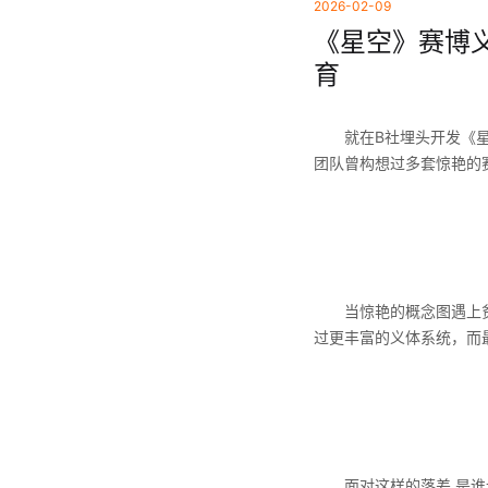
2026-02-09
《星空》赛博义
育
就在B社埋头开发《星空
团队曾构想过多套惊艳的
当惊艳的概念图遇上贫瘠
过更丰富的义体系统，而
面对这样的落差,是谁让