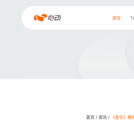
爱
游戏
T
游
戏
搜索结果
app
体
育
首页 /
资讯 /
《星空》赛博