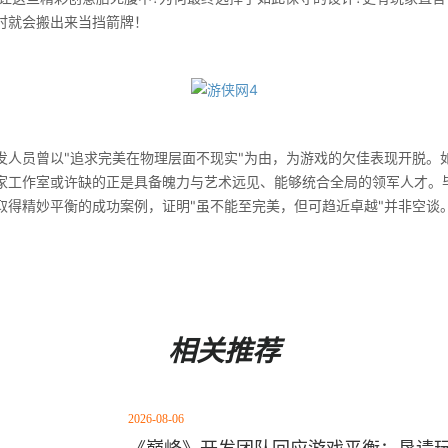
时就会搬出来当挡箭牌！
员曾以"追求完美在物理层面不现实"为由，为游戏的欠佳表现开脱。
家工作室或许缺的正是具备魄力与艺术远见、能够统合全局的领军人才。
取得精妙平衡的成功案例，证明"虽不能至完美，但可趋近卓越"并非空谈
相关推荐
2026-08-06