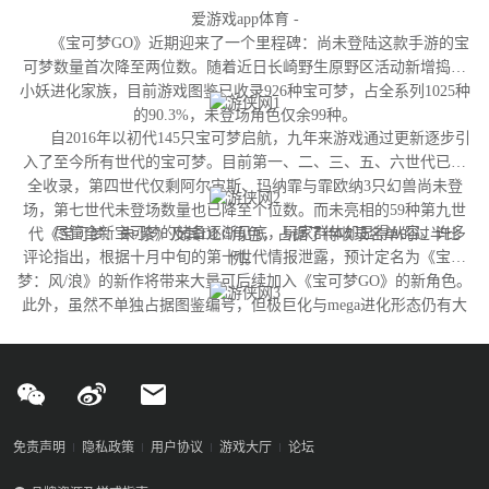
爱游戏app体育 -
《宝可梦GO》近期迎来了一个里程碑：尚未登陆这款手游的宝
可梦数量首次降至两位数。随着近日长崎野生原野区活动新增捣蛋
小妖进化家族，目前游戏图鉴已收录926种宝可梦，占全系列1025种
的90.3%，未登场角色仅余99种。
自2016年以初代145只宝可梦启航，九年来游戏通过更新逐步引
入了至今所有世代的宝可梦。目前第一、二、三、五、六世代已完
全收录，第四世代仅剩阿尔宙斯、玛纳霏与霏欧纳3只幻兽尚未登
场，第七世代未登场数量也已降至个位数。而未亮相的59种第九世
尽管全新宝可梦的储备逐渐见底，玩家群体却显得从容。许多
代《宝可梦：朱/紫》及其DLC角色，占据了待收录名单的过半比
评论指出，根据十月中旬的第十世代情报泄露，预计定名为《宝可
例。
梦：风/浪》的新作将带来大量可后续加入《宝可梦GO》的新角色。
此外，虽然不单独占据图鉴编号，但极巨化与mega进化形态仍有大
量变体尚未实装，这为开发团队提供了充足的更新空间。
免责声明
隐私政策
用户协议
游戏大厅
论坛