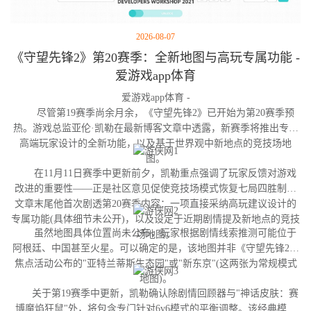
2026-08-07
《守望先锋2》第20赛季：全新地图与高玩专属功能 -
爱游戏app体育
爱游戏app体育 -
尽管第19赛季尚余月余，《守望先锋2》已开始为第20赛季预
热。游戏总监亚伦·凯勒在最新博客文章中透露，新赛季将推出专为
高端玩家设计的全新功能，以及基于世界观中新地点的竞技场地
图。
在11月11日赛季中更新前夕，凯勒重点强调了玩家反馈对游戏
改进的重要性——正是社区意见促使竞技场模式恢复七局四胜制。
文章末尾他首次剧透第20赛季内容：一项直接采纳高玩建议设计的
专属功能(具体细节未公开)，以及设定于近期剧情提及新地点的竞技
虽然地图具体位置尚未公布，玩家根据剧情线索推测可能位于
场地图。
阿根廷、中国甚至火星。可以确定的是，该地图并非《守望先锋2》
焦点活动公布的"亚特兰蒂斯生态园"或"新东京"(这两张为常规模式
地图)。
关于第19赛季中更新，凯勒确认除剧情回顾器与"神话皮肤：赛
博魔焰狂鼠"外，将包含专门针对6v6模式的平衡调整。该经典模式