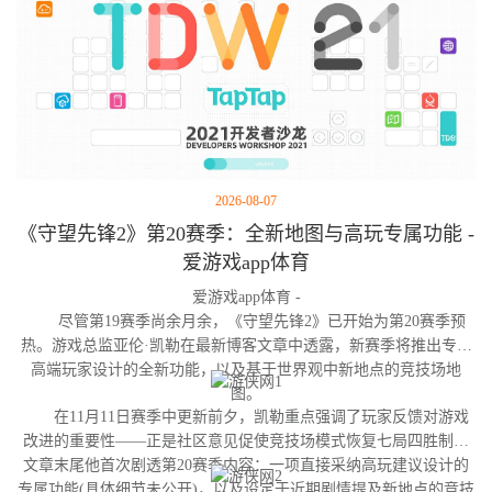
2026-08-07
《守望先锋2》第20赛季：全新地图与高玩专属功能 -
爱游戏app体育
爱游戏app体育 -
尽管第19赛季尚余月余，《守望先锋2》已开始为第20赛季预
热。游戏总监亚伦·凯勒在最新博客文章中透露，新赛季将推出专为
高端玩家设计的全新功能，以及基于世界观中新地点的竞技场地
图。
在11月11日赛季中更新前夕，凯勒重点强调了玩家反馈对游戏
改进的重要性——正是社区意见促使竞技场模式恢复七局四胜制。
文章末尾他首次剧透第20赛季内容：一项直接采纳高玩建议设计的
专属功能(具体细节未公开)，以及设定于近期剧情提及新地点的竞技