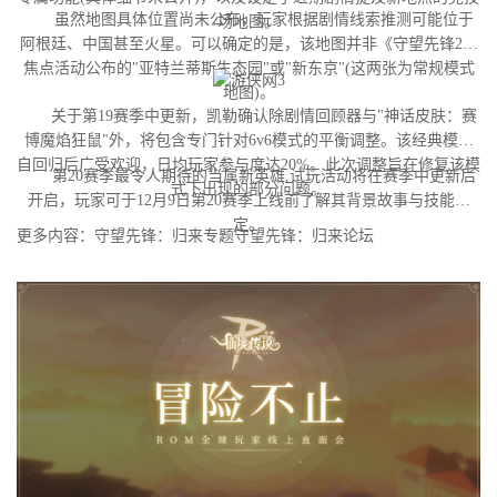
虽然地图具体位置尚未公布，玩家根据剧情线索推测可能位于
场地图。
阿根廷、中国甚至火星。可以确定的是，该地图并非《守望先锋2》
焦点活动公布的"亚特兰蒂斯生态园"或"新东京"(这两张为常规模式
地图)。
关于第19赛季中更新，凯勒确认除剧情回顾器与"神话皮肤：赛
博魔焰狂鼠"外，将包含专门针对6v6模式的平衡调整。该经典模式
自回归后广受欢迎，日均玩家参与度达20%。此次调整旨在修复该模
第20赛季最令人期待的当属新英雄,试玩活动将在赛季中更新后
式下出现的部分问题。
开启，玩家可于12月9日第20赛季上线前了解其背景故事与技能设
定。
更多内容：守望先锋：归来专题守望先锋：归来论坛