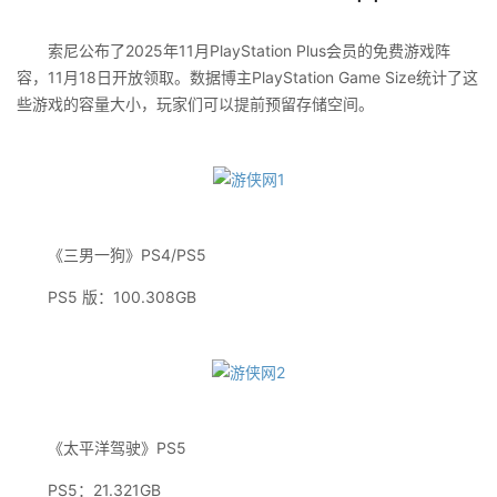
索尼公布了2025年11月PlayStation Plus会员的免费游戏阵
容，11月18日开放领取。数据博主PlayStation Game Size统计了这
些游戏的容量大小，玩家们可以提前预留存储空间。
《三男一狗》PS4/PS5
PS5 版：100.308GB
《太平洋驾驶》PS5
PS5：21.321GB