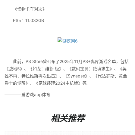
《怪物卡车对决》
PS5：11.032GB
此前，PS Store曾公布了2025年11月PS+离库游戏名单，包括
《战地5》、《如龙：维新 极》、《数码宝贝：绝境求生》、《英
雄不再：特拉维斯再次出击》、《Synapse》、《代达罗斯：黄金
爵士的觉醒》、《足球经理2024主机版》等。
————爱游戏app体育
相关推荐