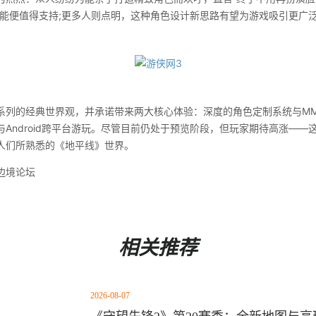
功能便值得支持;更多人则点明，这种角色设计新思路有望为游戏吸引更广
的经典世界观，并承诺带来两大核心体验：深度的角色定制系统与MMO
S与Android跨平台游玩。尽管目前仍处于预览阶段，但玩家期待高涨—
人们所熟悉的《地平线》世界。
边境论坛
相关推荐
2026-08-07