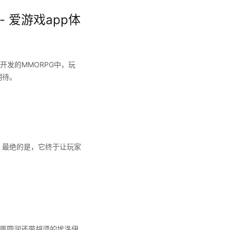
 爱游戏app体
发的MMORPG中，玩
期待。
。最绝的是，它终于让玩家
。
蛋圆润还带胡须的埃洛伊