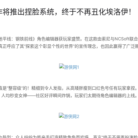
将推出捏脸系统，终于不再丑化埃洛伊！ -
线：钢铁前线》角色编辑器获玩家盛赞。在这款由索尼与NCSoft联合开
真正呼应了其“探索这个彰显个性的世界”的宣传理念，也因此赢得了广泛
“整容级”的！精细到令人发指，从高矮胖瘦到口红色号任有玩家拿捏
缚，人均秒变女神——社区好评瞬间炸锅，玩家们太期待角色编辑器的上线
烈：众人纷纷为能亲手打造精致角色而欢呼，直言“终于不用再扮演脸