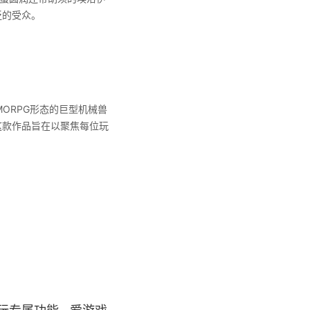
泛的受众。
RPG形态的巨型机械兽
—这款作品旨在以聚焦每位玩