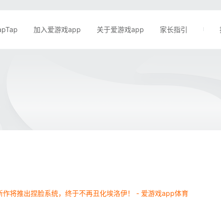
apTap
加入爱游戏app
关于爱游戏app
家长指引
作将推出捏脸系统，终于不再丑化埃洛伊！ - 爱游戏app体育