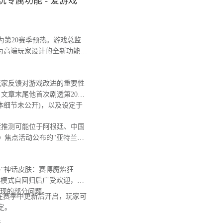
专属功能 - 爱游戏
第20赛季预热。游戏总监
为高端玩家设计的全新功能，
玩家反馈对游戏改进的重要性
文章末尾他首次剧透第20赛
体细节未公开)，以及设定于
推测可能位于阿根廷、中国
》焦点活动公布的"亚特兰蒂
"神话皮肤：赛博魔焰狂
典模式自回归后广受欢迎，日
出现的部分问题。
在赛季中更新后开启，玩家可
定。