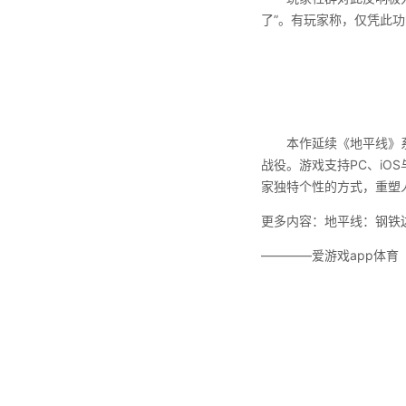
了”。有玩家称，仅凭此
本作延续《地平线》系列
战役。游戏支持PC、iO
家独特个性的方式，重塑
更多内容：地平线：钢铁
————爱游戏app体育