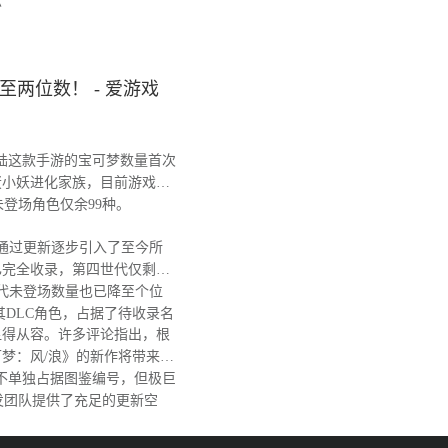
坛
两位数！ - 爱游戏
陆这款手游的宝可梦数量首次
蛋小妖进化家族，目前游戏图
，未登场角色仅余99种。
戏通过更新逐步引入了至今所
已完全收录，第四世代仅剩阿
代未登场数量也已降至个位
其DLC角色，占据了待收录名
得从容。许多评论指出，根
梦：风/浪》的新作将带来大
不单独占据图鉴编号，但极巨
发团队提供了充足的更新空