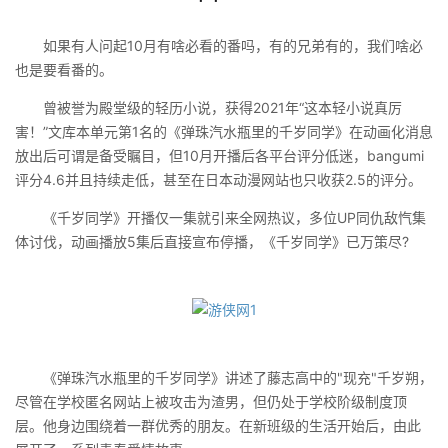
如果有人问起10月有啥必看的番吗，有的兄弟有的，我们啥必
也是要看番的。
曾被誉为殿堂级的轻历小说，获得2021年“这本轻小说真厉
害！”文库本单元第1名的《弹珠汽水瓶里的千岁同学》在动画化消息
放出后可谓是备受瞩目，但10月开播后各平台评分低迷，bangumi
评分4.6并且持续走低，甚至在日本动漫网站也只收获2.5的评分。
《千岁同学》开播仅一集就引来全网热议，多位UP同仇敌忾集
体讨伐，动画播放5集后直接宣布停播，《千岁同学》已万策尽?
《弹珠汽水瓶里的千岁同学》讲述了藤志高中的"现充"千岁朔，
尽管在学校匿名网站上被攻击为渣男，但仍处于学校阶级制度顶
层。他身边围绕着一群优秀的朋友。在新班级的生活开始后，由此