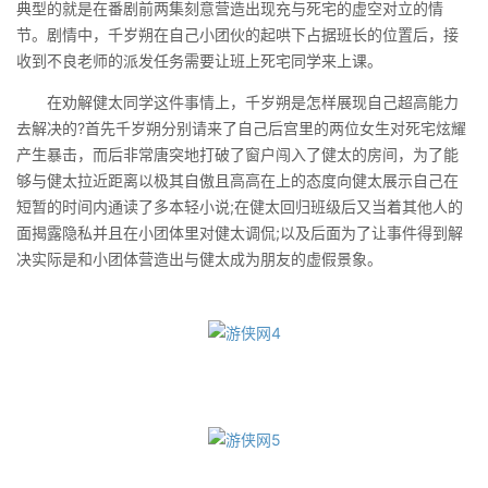
典型的就是在番剧前两集刻意营造出现充与死宅的虚空对立的情
节。剧情中，千岁朔在自己小团伙的起哄下占据班长的位置后，接
收到不良老师的派发任务需要让班上死宅同学来上课。
在劝解健太同学这件事情上，千岁朔是怎样展现自己超高能力
去解决的?首先千岁朔分别请来了自己后宫里的两位女生对死宅炫耀
产生暴击，而后非常唐突地打破了窗户闯入了健太的房间，为了能
够与健太拉近距离以极其自傲且高高在上的态度向健太展示自己在
短暂的时间内通读了多本轻小说;在健太回归班级后又当着其他人的
面揭露隐私并且在小团体里对健太调侃;以及后面为了让事件得到解
决实际是和小团体营造出与健太成为朋友的虚假景象。