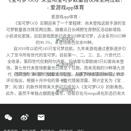
《宝可梦 GO》未登场宝可梦数量首次降至两位数！
- 爱游戏app体育
爱游戏app体育 -
《宝可梦GO》近期迎来了一个里程碑：尚未登陆这款手游的宝
可梦数量首次降至两位数。随着近日长崎野生原野区活动新增捣蛋
小妖进化家族，目前游戏图鉴已收录926种宝可梦，占全系列1025种
的90.3%，未登场角色仅余99种。
自2016年以初代145只宝可梦启航，九年来游戏通过更新逐步引
入了至今所有世代的宝可梦。目前第一、二、三、五、六世代已完
全收录，第四世代仅剩阿尔宙斯、玛纳霏与霏欧纳3只幻兽尚未登
场，第七世代未登场数量也已降至个位数。而未亮相的59种第九世
尽管全新宝可梦的储备逐渐见底，玩家群体却显得从容。许多
代《宝可梦：朱/紫》及其DLC角色，占据了待收录名单的过半比
评论指出，根据十月中旬的第十世代情报泄露，预计定名为《宝可
例。
梦：风/浪》的新作将带来大量可后续加入《宝可梦GO》的新角色。
此外，虽然不单独占据图鉴编号，但极巨化与mega进化形态仍有大
量变体尚未实装，这为开发团队提供了充足的更新空间。