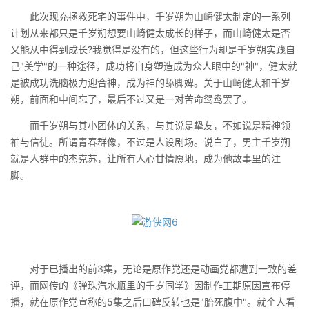
此次现充拯救死宅的事件中，千岁朔为山崎健太制定的一系列
计划从来都只是千岁朔想要山崎健太成长的样子，而山崎健太是否
又能从中得到成长?我觉得是没有的，但这些行为却是千岁朔实践自
己"美学"的一种途径，成功将自身塑造成为众人眼中的"神"，健太就
是被成功洗脑极力迎合神，成为神的舔脚婢。关于山崎健太和千岁
朔，前面和中间忘了，最后不过又是一对苦命鸳鸯罢了。
而千岁朔与其小团体的关系，与其说是挚友，不如说是精神领
袖与信徒。所谓青春群像，不过是人设剧场。说白了，男主千岁朔
就是人群中的杰克苏，让所有人心甘情愿地，成为他故事里的注
脚。
对于已播出的前3集，无论是原作党还是动画党都遭到一致的差
评，而网传的《弹珠汽水瓶里的千岁同学》因制作工期原因宣布停
播，就在原作党宣称的5集之后口碑反转也是"胎死腹中"。就个人看