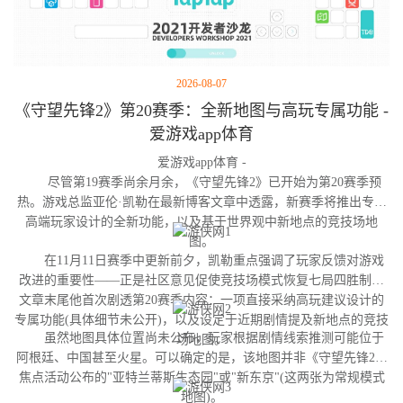
2026-08-07
《守望先锋2》第20赛季：全新地图与高玩专属功能 -
爱游戏app体育
爱游戏app体育 -
尽管第19赛季尚余月余，《守望先锋2》已开始为第20赛季预
热。游戏总监亚伦·凯勒在最新博客文章中透露，新赛季将推出专为
高端玩家设计的全新功能，以及基于世界观中新地点的竞技场地
图。
在11月11日赛季中更新前夕，凯勒重点强调了玩家反馈对游戏
改进的重要性——正是社区意见促使竞技场模式恢复七局四胜制。
文章末尾他首次剧透第20赛季内容：一项直接采纳高玩建议设计的
专属功能(具体细节未公开)，以及设定于近期剧情提及新地点的竞技
虽然地图具体位置尚未公布，玩家根据剧情线索推测可能位于
场地图。
阿根廷、中国甚至火星。可以确定的是，该地图并非《守望先锋2》
焦点活动公布的"亚特兰蒂斯生态园"或"新东京"(这两张为常规模式
地图)。