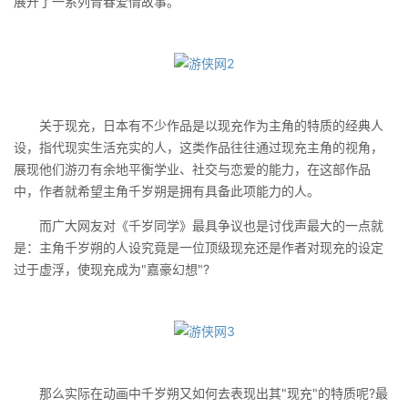
展开了一系列青春爱情故事。
关于现充，日本有不少作品是以现充作为主角的特质的经典人
设，指代现实生活充实的人，这类作品往往通过现充主角的视角，
展现他们游刃有余地平衡学业、社交与恋爱的能力，在这部作品
中，作者就希望主角千岁朔是拥有具备此项能力的人。
而广大网友对《千岁同学》最具争议也是讨伐声最大的一点就
是：主角千岁朔的人设究竟是一位顶级现充还是作者对现充的设定
过于虚浮，使现充成为"嘉豪幻想"?
那么实际在动画中千岁朔又如何去表现出其"现充"的特质呢?最