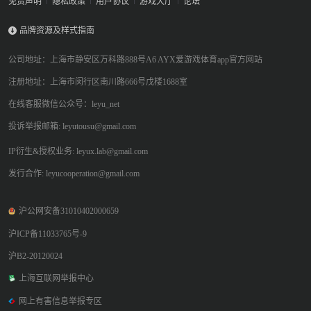
免责声明
隐私政策
用户协议
游戏大厅
论坛
品牌资源及样式指南
公司地址：上海市静安区万科路888号A6 AYX爱游戏体育app官方网站
注册地址：上海市闵行区南川路666号戊楼1688室
在线客服微信公众号：leyu_net
投诉举报邮箱: leyutousu@gmail.com
IP衍生&授权业务: leyux.lab@gmail.com
发行合作: leyucooperation@gmail.com
沪公网安备31010402000659
沪ICP备11033765号-9
沪B2-20120024
上海互联网举报中心
网上有害信息举报专区