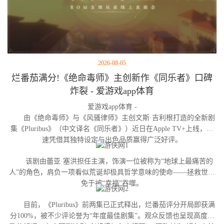
2026-08-05
烂番茄满分!《绝命毒师》主创新作《同乐者》口碑
炸裂 - 爱游戏app体育
爱游戏app体育 -
由《绝命毒师》与《风骚律师》主创文斯·吉利根打造的全新剧
集《Pluribus》（中文译名《同乐者》）近日在Apple TV+上线，迅
速凭借其独特设定与出色品质赢得广泛好评。
该剧由蕾亚·塞洪担任主演，饰演一位被称为“地球上最痛苦的
人”的角色，肩负一项看似荒诞却极具哲学意味的使命——拯救世界
免于被“幸福”吞噬。
目前，《Pluribus》前两集已正式释出，烂番茄评分开局即获满
分100%，被不少评论誉为“年度最佳剧集”。观众反馈也呈现高度一