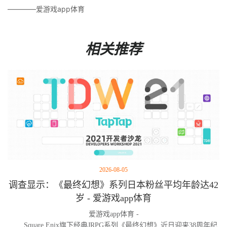
————爱游戏app体育
相关推荐
2026-08-05
调查显示：《最终幻想》系列日本粉丝平均年龄达42
岁 - 爱游戏app体育
爱游戏app体育 -
Square Enix旗下经典JRPG系列《最终幻想》近日迎来38周年纪