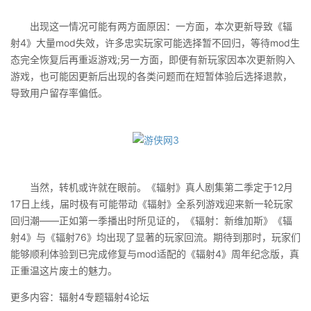
出现这一情况可能有两方面原因：一方面，本次更新导致《辐
射4》大量mod失效，许多忠实玩家可能选择暂不回归，等待mod生
态完全恢复后再重返游戏;另一方面，即便有新玩家因本次更新购入
游戏，也可能因更新后出现的各类问题而在短暂体验后选择退款，
导致用户留存率偏低。
当然，转机或许就在眼前。《辐射》真人剧集第二季定于12月
17日上线，届时极有可能带动《辐射》全系列游戏迎来新一轮玩家
回归潮——正如第一季播出时所见证的，《辐射：新维加斯》《辐
射4》与《辐射76》均出现了显著的玩家回流。期待到那时，玩家们
能够顺利体验到已完成修复与mod适配的《辐射4》周年纪念版，真
正重温这片废土的魅力。
更多内容：辐射4专题辐射4论坛