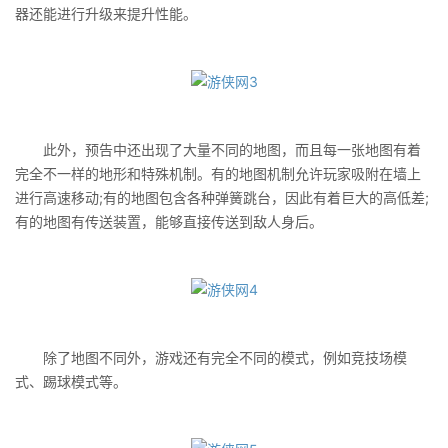
器还能进行升级来提升性能。
此外，预告中还出现了大量不同的地图，而且每一张地图有着
完全不一样的地形和特殊机制。有的地图机制允许玩家吸附在墙上
进行高速移动;有的地图包含各种弹簧跳台，因此有着巨大的高低差;
有的地图有传送装置，能够直接传送到敌人身后。
除了地图不同外，游戏还有完全不同的模式，例如竞技场模
式、踢球模式等。