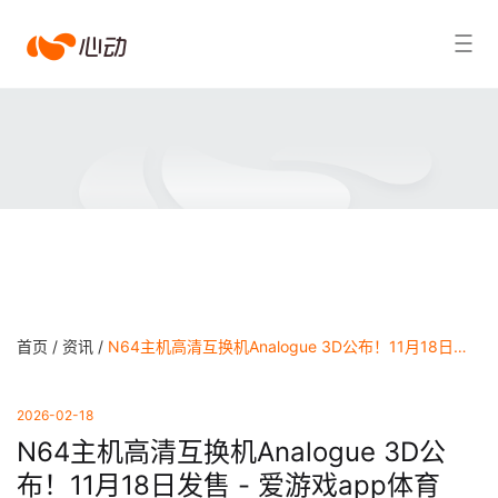
爱
搜索结果
游
戏
app
体
育
首页 /
资讯 /
N64主机高清互换机Analogue 3D公布！11月18日发售 - 爱游戏app体育
2026-02-18
N64主机高清互换机Analogue 3D公
布！11月18日发售 - 爱游戏app体育