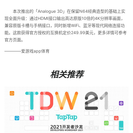
本次推出的「Analogue 3D」在保留N64经典造型的基础上实
现全面升级：通过HDMI接口输出高达原版10倍的4K分辨率画面，
兼容原版卡槽与手柄接口，同时新增WiFi、蓝牙等现代网络连接功
能。这款获得官方授权的互换机定价249.99美元，更多详情可参考
官方页面。
————爱游戏app体育
相关推荐