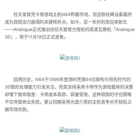
任天堂曾凭卡带游戏主机N64称霸市场，但这款经典设备最终
成为其统治力崩塌的关键转折点。如今，这一失利机型迎来新生
——Analogue正式推出经任天堂官方授权的高清互换机「Analogue
3D」，将于11月18日正式发售。
回溯历史，N64于1996年登场时凭借64位架构与领先时代的
3D图形处理能力引发关注，但其坚持采用卡带作为游戏载体的决策
却埋下致命隐患：卡带成本高昂、容量受限，这种顽固的守旧策略
不仅导致商业失败，更让同期采用光盘介质的主机竞争对手轻松占
据市场优势。