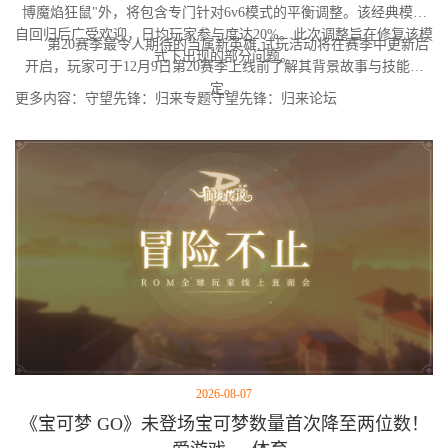
博魔焰狂鼠"外，将包含专门针对6v6模式的平衡调整。该经典模式
自回归后广受欢迎，日均玩家参与度达20%。此次调整旨在修复该模
第20赛季最令人期待的当属新英雄,试玩活动将在赛季中更新后
式下出现的部分问题。
开启，玩家可于12月9日第20赛季上线前了解其背景故事与技能设
定。
更多内容：守望先锋：归来专题守望先锋：归来论坛
2026-08-07
《宝可梦 GO》未登场宝可梦数量首次降至两位数！