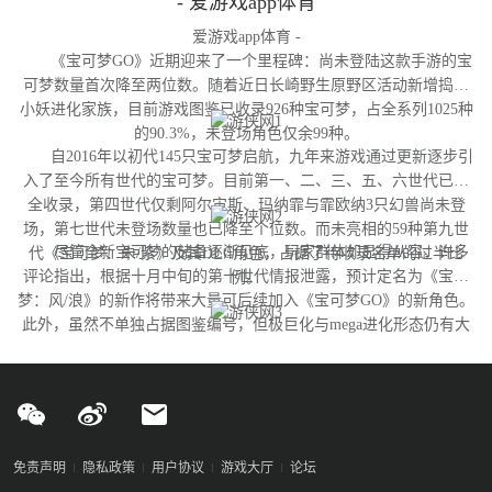
- 爱游戏app体育
爱游戏app体育 -
《宝可梦GO》近期迎来了一个里程碑：尚未登陆这款手游的宝
可梦数量首次降至两位数。随着近日长崎野生原野区活动新增捣蛋
小妖进化家族，目前游戏图鉴已收录926种宝可梦，占全系列1025种
的90.3%，未登场角色仅余99种。
自2016年以初代145只宝可梦启航，九年来游戏通过更新逐步引
入了至今所有世代的宝可梦。目前第一、二、三、五、六世代已完
全收录，第四世代仅剩阿尔宙斯、玛纳霏与霏欧纳3只幻兽尚未登
场，第七世代未登场数量也已降至个位数。而未亮相的59种第九世
尽管全新宝可梦的储备逐渐见底，玩家群体却显得从容。许多
代《宝可梦：朱/紫》及其DLC角色，占据了待收录名单的过半比
评论指出，根据十月中旬的第十世代情报泄露，预计定名为《宝可
例。
梦：风/浪》的新作将带来大量可后续加入《宝可梦GO》的新角色。
此外，虽然不单独占据图鉴编号，但极巨化与mega进化形态仍有大
量变体尚未实装，这为开发团队提供了充足的更新空间。
免责声明
隐私政策
用户协议
游戏大厅
论坛