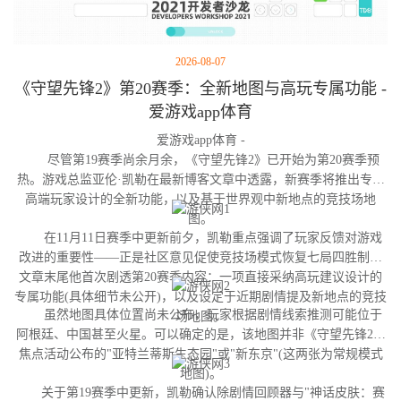
2026-08-07
《守望先锋2》第20赛季：全新地图与高玩专属功能 -
爱游戏app体育
爱游戏app体育 -
尽管第19赛季尚余月余，《守望先锋2》已开始为第20赛季预
热。游戏总监亚伦·凯勒在最新博客文章中透露，新赛季将推出专为
高端玩家设计的全新功能，以及基于世界观中新地点的竞技场地
图。
在11月11日赛季中更新前夕，凯勒重点强调了玩家反馈对游戏
改进的重要性——正是社区意见促使竞技场模式恢复七局四胜制。
文章末尾他首次剧透第20赛季内容：一项直接采纳高玩建议设计的
专属功能(具体细节未公开)，以及设定于近期剧情提及新地点的竞技
虽然地图具体位置尚未公布，玩家根据剧情线索推测可能位于
场地图。
阿根廷、中国甚至火星。可以确定的是，该地图并非《守望先锋2》
焦点活动公布的"亚特兰蒂斯生态园"或"新东京"(这两张为常规模式
地图)。
关于第19赛季中更新，凯勒确认除剧情回顾器与"神话皮肤：赛