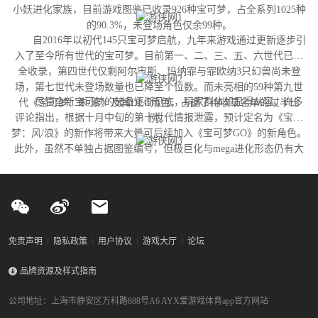
小妖进化家族，目前游戏图鉴已收录926种宝可梦，占全系列1025种
的90.3%，未登场角色仅余99种。
自2016年以初代145只宝可梦启航，九年来游戏通过更新逐步引
入了至今所有世代的宝可梦。目前第一、二、三、五、六世代已完
全收录，第四世代仅剩阿尔宙斯、玛纳霏与霏欧纳3只幻兽尚未登
场，第七世代未登场数量也已降至个位数。而未亮相的59种第九世
尽管全新宝可梦的储备逐渐见底，玩家群体却显得从容。许多
代《宝可梦：朱/紫》及其DLC角色，占据了待收录名单的过半比
评论指出，根据十月中旬的第十世代情报泄露，预计定名为《宝可
例。
梦：风/浪》的新作将带来大量可后续加入《宝可梦GO》的新角色。
此外，虽然不单独占据图鉴编号，但极巨化与mega进化形态仍有大
量变体尚未实装，这为开发团队提供了充足的更新空间。
免责声明
隐私政策
用户协议
游戏大厅
论坛
品牌资源及样式指南
公司地址：上海市静安区万科路888号A6 AYX爱游戏体育app官方网站