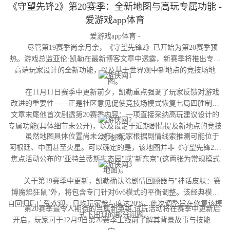
《守望先锋2》第20赛季：全新地图与高玩专属功能 -
爱游戏app体育
爱游戏app体育 -
尽管第19赛季尚余月余，《守望先锋2》已开始为第20赛季预
热。游戏总监亚伦·凯勒在最新博客文章中透露，新赛季将推出专为
高端玩家设计的全新功能，以及基于世界观中新地点的竞技场地
图。
在11月11日赛季中更新前夕，凯勒重点强调了玩家反馈对游戏
改进的重要性——正是社区意见促使竞技场模式恢复七局四胜制。
文章末尾他首次剧透第20赛季内容：一项直接采纳高玩建议设计的
专属功能(具体细节未公开)，以及设定于近期剧情提及新地点的竞技
虽然地图具体位置尚未公布，玩家根据剧情线索推测可能位于
场地图。
阿根廷、中国甚至火星。可以确定的是，该地图并非《守望先锋2》
焦点活动公布的"亚特兰蒂斯生态园"或"新东京"(这两张为常规模式
地图)。
关于第19赛季中更新，凯勒确认除剧情回顾器与"神话皮肤：赛
博魔焰狂鼠"外，将包含专门针对6v6模式的平衡调整。该经典模式
自回归后广受欢迎，日均玩家参与度达20%。此次调整旨在修复该模
第20赛季最令人期待的当属新英雄,试玩活动将在赛季中更新后
式下出现的部分问题。
开启，玩家可于12月9日第20赛季上线前了解其背景故事与技能设