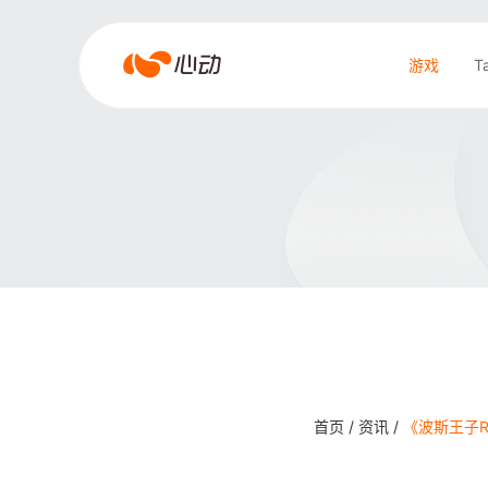
爱
游戏
T
游
戏
搜索结果
app
体
育
首页 /
资讯 /
《波斯王子Ro