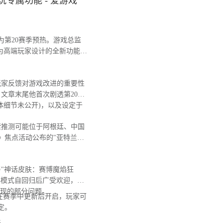
专属功能 - 爱游戏
第20赛季预热。游戏总监
为高端玩家设计的全新功能，
玩家反馈对游戏改进的重要性
文章末尾他首次剧透第20赛
体细节未公开)，以及设定于
推测可能位于阿根廷、中国
》焦点活动公布的"亚特兰蒂
"神话皮肤：赛博魔焰狂
典模式自回归后广受欢迎，日
出现的部分问题。
在赛季中更新后开启，玩家可
定。