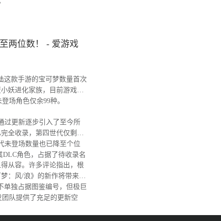
坛
两位数！ - 爱游戏
陆这款手游的宝可梦数量首次
蛋小妖进化家族，目前游戏图
，未登场角色仅余99种。
戏通过更新逐步引入了至今所
已完全收录，第四世代仅剩阿
代未登场数量也已降至个位
其DLC角色，占据了待收录名
得从容。许多评论指出，根
梦：风/浪》的新作将带来大
不单独占据图鉴编号，但极巨
发团队提供了充足的更新空