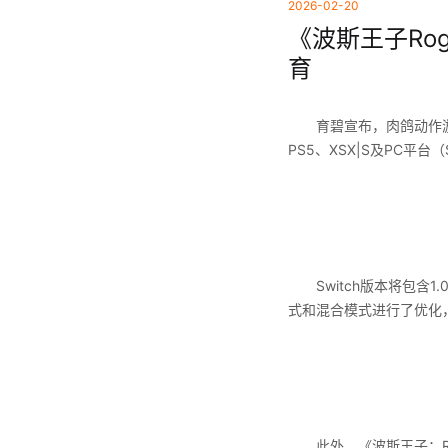
2026-02-20
《波斯王子Rog
育
育碧宣布，肉鸽动作游戏《波
PS5、XSX|S及PC平台（
Switch版本将包含
式和混合模式进行了优化
此外，《波斯王子：Rogu