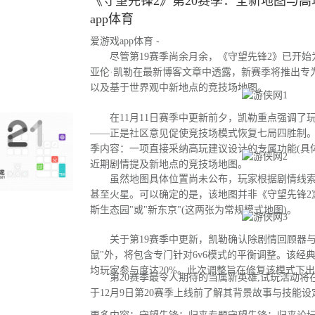
《守望先锋2》第20赛季：全新地图与高玩
app体育
爱游戏app体育 -
尽管第19赛季尚余月余，《守望先锋2》已开始为
亚伦·凯勒在最新博客文章中透露，新赛季将推出专
以及基于世界观中新地点的竞技场地图。
在11月11日赛季中更新前夕，凯勒重点强调了
——正是社区意见促使竞技场模式恢复七局四胜制。
季内容：一项直接采纳高玩建议设计的专属功能(具
近期剧情提及新地点的竞技场地图。
虽然地图具体位置尚未公布，玩家根据剧情线索
甚至火星。可以确定的是，该地图并非《守望先锋2
斯生态园"或"新东京"(这两张为常规模式地图)。
关于第19赛季中更新，凯勒确认除剧情回顾器与
鼠"外，将包含专门针对6v6模式的平衡调整。该经
均玩家参与度达20%。此次调整旨在修复该模式下
第20赛季最令人期待的当属新英雄,试玩活动将
于12月9日第20赛季上线前了解其背景故事与技能设