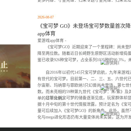
更多内容：守望先锋：归来专题守望先锋：归来论
2026-08-07
《宝可梦 GO》未登场宝可梦数量首次降至
app体育
爱游戏app体育 -
《宝可梦GO》近期迎来了一个里程碑：尚未登
降至两位数。随着近日长崎野生原野区活动新增捣
鉴已收录926种宝可梦，占全系列1025种的90.3%
自2016年以初代145只宝可梦启航，九年来游
有世代的宝可梦。目前第一、二、三、五、六世代
尔宙斯、玛纳霏与霏欧纳3只幻兽尚未登场，第七世
数。而未亮相的59种第九世代《宝可梦：朱/紫》及
尽管全新宝可梦的储备逐渐见底，玩家群体却显
单的过半比例。
据十月中旬的第十世代情报泄露，预计定名为《宝可
量可后续加入《宝可梦GO》的新角色。此外，虽然
化与mega进化形态仍有大量变体尚未实装，这为开
间。