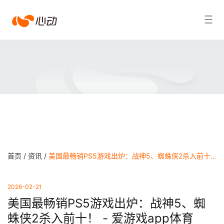
爱
搜索结果
游
戏
app
体
育
首页 /
资讯 /
美国最畅销PS5游戏出炉：战神5、蜘蛛侠2杀入前十！ - 爱游戏app体育
2026-02-21
美国最畅销PS5游戏出炉：战神5、蜘
蛛侠2杀入前十！ - 爱游戏app体育