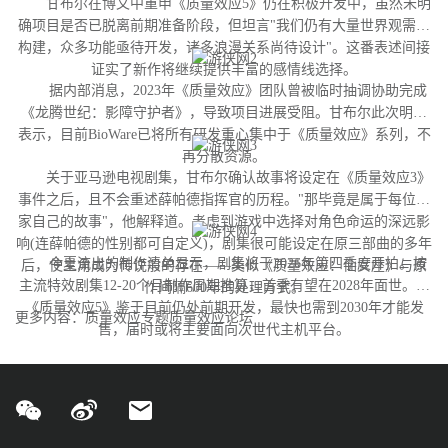
甘布尔在博文中重申《质量效应5》仍在积极开发中，虽然未明
确项目是否已脱离前期准备阶段，但坦言"我们仍有大量世界观需要
构建，众多功能亟待开发，诸多浪漫关系尚待设计"。这番表述间接
证实了新作将继续提供丰富的感情线选择。
据内部消息，2023年《质量效应》团队曾被临时抽调协助完成
《龙腾世纪：影障守护者》，导致项目进展受阻。甘布尔此次明确
表示，目前BioWare已将所有研发重心集中于《质量效应》系列，不
再分散资源。
关于亚马逊电视剧集，甘布尔确认故事将设定在《质量效应3》
事件之后，且不会重述薛帕德指挥官的历程。"那毕竟是属于每位玩
家自己的故事"，他解释道。考虑到游戏中选择对角色命运的深远影
响(连薛帕德的性别都可自定义)，剧集很可能设定在原三部曲的多年
今夏流出的制作清单显示，剧集将于2026年第四季度开拍。按
后，使主角成为传说般的存在——类似《质量效应：仙女座》与原
主流特效剧集12-20个月制作周期推算，首季有望在2028年面世。而
作间隔600年的处理方式。
《质量效应5》鉴于目前仍处前期开发，最快也需到2030年才能发
更多内容：质量效应专题质量效应论坛
售，届时或将主要面向次世代主机平台。