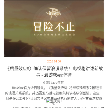
2026-08-06
《质量效应5》确认保留浪漫系统！电视剧讲述新故
事 - 爱游戏app体育
爱游戏app体育 -
BioWare官方近日确认，《质量效应5》将继续延续系列标志性
的浪漫关系系统，并透露亚马逊电视剧集将讲述原创剧情。这些消
息是在2025年N7日纪念博客中由系列执行制作人迈克·甘布尔披露
的。