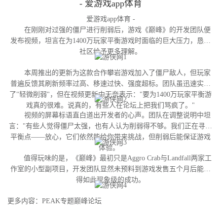
- 爱游戏app体育
爱游戏app体育 -
在刚刚对过强的僵尸进行削弱后，游戏《巅峰》的开发团队便
发布视频，坦言在为1400万玩家平衡游戏时面临的巨大压力，恳请
社区给予更多理解。
本周推出的更新为这款合作攀岩游戏加入了僵尸敌人，但玩家
普遍反馈其刷新频率过高、移速过快、强度超标。团队虽迅速实施
了"轻微削弱"，但在视频更新中无奈表示："要为1400万玩家平衡游
戏真的很难。说真的，有些人在论坛上把我们骂疯了。"
视频的屏幕标语直白道出开发者的心声。团队在调整说明中坦
言："有些人觉得僵尸太强，也有人认为削弱得不够。我们正在寻找
平衡点——放心，它们依然能给你带来挑战，但削弱后能保证游戏
体验。"
值得玩味的是，《巅峰》最初只是Aggro Crab与Landfall两家工
作室的小型副项目，开发团队显然未预料到游戏发售五个月后能获
得如此现象级的成功。
更多内容：PEAK专题巅峰论坛