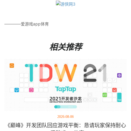
————爱游戏app体育
相关推荐
2026-08-06
《巅峰》开发团队回应游戏平衡：恳请玩家保持耐心