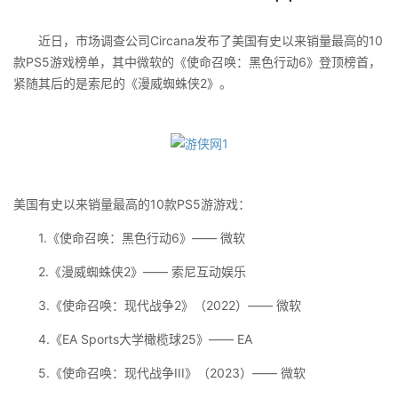
近日，市场调查公司Circana发布了美国有史以来销量最高的10
款PS5游戏榜单，其中微软的《使命召唤：黑色行动6》登顶榜首，
紧随其后的是索尼的《漫威蜘蛛侠2》。
美国有史以来销量最高的10款PS5游游戏：
1.《使命召唤：黑色行动6》—— 微软
2.《漫威蜘蛛侠2》—— 索尼互动娱乐
3.《使命召唤：现代战争2》（2022）—— 微软
4.《EA Sports大学橄榄球25》—— EA
5.《使命召唤：现代战争III》（2023）—— 微软