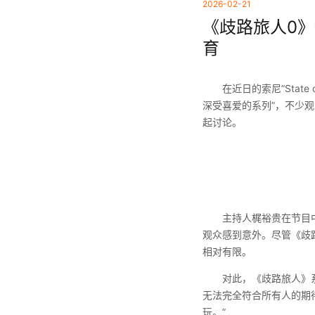
2026-02-21
《歧路旅人0》
育
在近日的索尼“State 
深受喜爱的系列”，不少
起讨论。
主持人梶裕贵在节目中说
观众感到意外。尽管《歧
相对有限。
对此，《歧路旅人》系列
无法完全符合所有人的期
玩。”