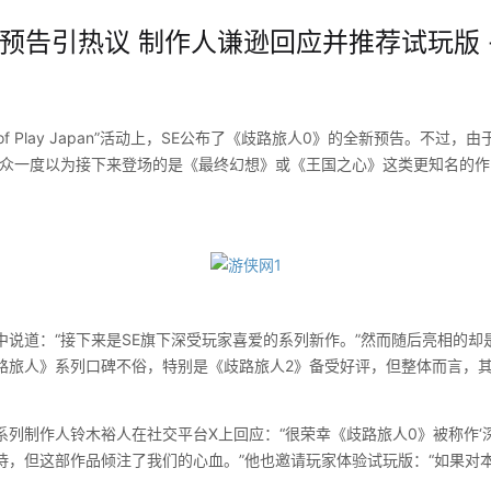
预告引热议 制作人谦逊回应并推荐试玩版 -
of Play Japan”活动上，SE公布了《歧路旅人0》的全新预告。不过，
观众一度以为接下来登场的是《最终幻想》或《王国之心》这类更知名的
道：“接下来是SE旗下深受玩家喜爱的系列新作。”然而随后亮相的却
路旅人》系列口碑不俗，特别是《歧路旅人2》备受好评，但整体而言，其在
制作人铃木裕人在社交平台X上回应：“很荣幸《歧路旅人0》被称作‘深
待，但这部作品倾注了我们的心血。”他也邀请玩家体验试玩版：“如果对