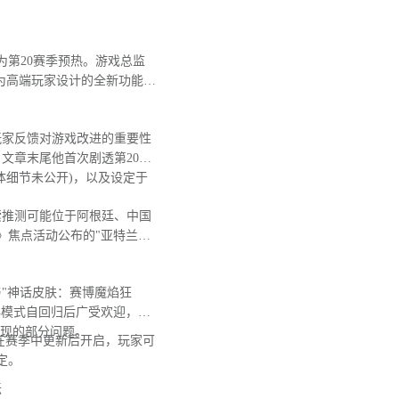
第20赛季预热。游戏总监
为高端玩家设计的全新功能，
玩家反馈对游戏改进的重要性
文章末尾他首次剧透第20赛
体细节未公开)，以及设定于
推测可能位于阿根廷、中国
》焦点活动公布的"亚特兰蒂
"神话皮肤：赛博魔焰狂
典模式自回归后广受欢迎，日
出现的部分问题。
在赛季中更新后开启，玩家可
定。
坛