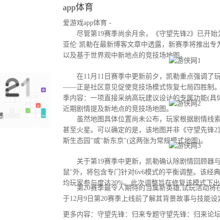
app体育
爱游戏app体育 -
尽管第19赛季尚余月余，《守望先锋2》已开始为
亚伦·凯勒在最新博客文章中透露，新赛季将推出专
以及基于世界观中新地点的竞技场地图。
在11月11日赛季中更新前夕，凯勒重点强调了
——正是社区意见促使竞技场模式恢复七局四胜制。
季内容：一项直接采纳高玩建议设计的专属功能(具
近期剧情提及新地点的竞技场地图。
虽然地图具体位置尚未公布，玩家根据剧情线索
甚至火星。可以确定的是，该地图并非《守望先锋2
斯生态园"或"新东京"(这两张为常规模式地图)。
关于第19赛季中更新，凯勒确认除剧情回顾器与
鼠"外，将包含专门针对6v6模式的平衡调整。该经
均玩家参与度达20%。此次调整旨在修复该模式下
第20赛季最令人期待的当属新英雄,试玩活动将
于12月9日第20赛季上线前了解其背景故事与技能设
更多内容：守望先锋：归来专题守望先锋：归来论