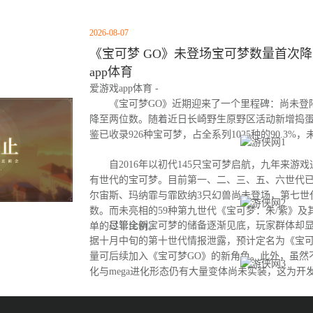
2026-08-07
《宝可梦 GO》未登场宝可梦数量首次降至
app体育
爱游戏app体育 -
《宝可梦GO》近期迎来了一个里程碑：尚未登
降至两位数。随着近日长崎野生原野区活动新增捣
鉴已收录926种宝可梦，占全系列1025种的90.3%
自2016年以初代145只宝可梦启航，九年来游
有世代的宝可梦。目前第一、二、三、五、六世代
尔宙斯、玛纳霏与霏欧纳3只幻兽尚未登场，第七世
数。而未亮相的59种第九世代《宝可梦：朱/紫》及
尽管全新宝可梦的储备逐渐见底，玩家群体却显
单的过半比例。
据十月中旬的第十世代情报泄露，预计定名为《宝可
量可后续加入《宝可梦GO》的新角色。此外，虽然
化与mega进化形态仍有大量变体尚未实装，这为开
间。