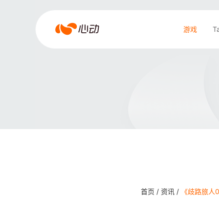
爱
游戏
T
游
戏
搜索结果
app
体
育
首页 /
资讯 /
《歧路旅人0