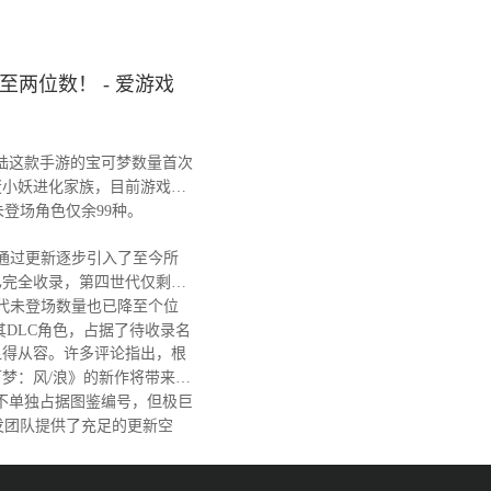
两位数！ - 爱游戏
陆这款手游的宝可梦数量首次
蛋小妖进化家族，目前游戏图
，未登场角色仅余99种。
戏通过更新逐步引入了至今所
已完全收录，第四世代仅剩阿
代未登场数量也已降至个位
其DLC角色，占据了待收录名
得从容。许多评论指出，根
梦：风/浪》的新作将带来大
不单独占据图鉴编号，但极巨
发团队提供了充足的更新空