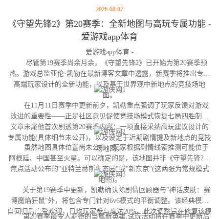
2026-08-07
《守望先锋2》第20赛季：全新地图与高玩专属功能 -
爱游戏app体育
爱游戏app体育 -
尽管第19赛季尚余月余，《守望先锋2》已开始为第20赛季预
热。游戏总监亚伦·凯勒在最新博客文章中透露，新赛季将推出专为
高端玩家设计的全新功能，以及基于世界观中新地点的竞技场地
图。
在11月11日赛季中更新前夕，凯勒重点强调了玩家反馈对游戏
改进的重要性——正是社区意见促使竞技场模式恢复七局四胜制。
文章末尾他首次剧透第20赛季内容：一项直接采纳高玩建议设计的
专属功能(具体细节未公开)，以及设定于近期剧情提及新地点的竞技
虽然地图具体位置尚未公布，玩家根据剧情线索推测可能位于
场地图。
阿根廷、中国甚至火星。可以确定的是，该地图并非《守望先锋2》
焦点活动公布的"亚特兰蒂斯生态园"或"新东京"(这两张为常规模式
地图)。
关于第19赛季中更新，凯勒确认除剧情回顾器与"神话皮肤：赛
博魔焰狂鼠"外，将包含专门针对6v6模式的平衡调整。该经典模式
自回归后广受欢迎，日均玩家参与度达20%。此次调整旨在修复该模
第20赛季最令人期待的当属新英雄,试玩活动将在赛季中更新后