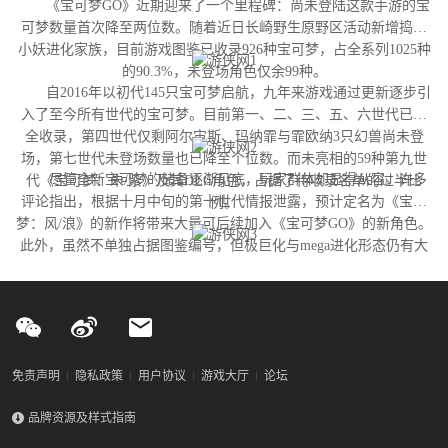
《宝可梦GO》近期迎来了一个里程碑：尚未登陆这款手游的宝
可梦数量首次降至两位数。随着近日长崎野生原野区活动新增捣蛋
小妖进化家族，目前游戏图鉴已收录926种宝可梦，占全系列1025种
的90.3%，未登场角色仅余99种。
自2016年以初代145只宝可梦启航，九年来游戏通过更新逐步引
入了至今所有世代的宝可梦。目前第一、二、三、五、六世代已完
全收录，第四世代仅剩阿尔宙斯、玛纳霏与霏欧纳3只幻兽尚未登
场，第七世代未登场数量也已降至个位数。而未亮相的59种第九世
尽管全新宝可梦的储备逐渐见底，玩家群体却显得从容。许多
代《宝可梦：朱/紫》及其DLC角色，占据了待收录名单的过半比
评论指出，根据十月中旬的第十世代情报泄露，预计定名为《宝可
例。
梦：风/浪》的新作将带来大量可后续加入《宝可梦GO》的新角色。
此外，虽然不单独占据图鉴编号，但极巨化与mega进化形态仍有大
量变体尚未实装，这为开发团队提供了充足的更新空间。
免责声明
隐私政策
用户协议
游戏大厅
论坛
品牌资源及样式指南