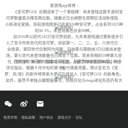
爱游戏app体育 -
《宝可梦GO》近期迎来了一个里程碑：尚未登陆这款手游的宝
可梦数量首次降至两位数。随着近日长崎野生原野区活动新增捣蛋
小妖进化家族，目前游戏图鉴已收录926种宝可梦，占全系列1025种
的90.3%，未登场角色仅余99种。
自2016年以初代145只宝可梦启航，九年来游戏通过更新逐步引
入了至今所有世代的宝可梦。目前第一、二、三、五、六世代已完
全收录，第四世代仅剩阿尔宙斯、玛纳霏与霏欧纳3只幻兽尚未登
场，第七世代未登场数量也已降至个位数。而未亮相的59种第九世
尽管全新宝可梦的储备逐渐见底，玩家群体却显得从容。许多
代《宝可梦：朱/紫》及其DLC角色，占据了待收录名单的过半比
评论指出，根据十月中旬的第十世代情报泄露，预计定名为《宝可
例。
梦：风/浪》的新作将带来大量可后续加入《宝可梦GO》的新角色。
此外，虽然不单独占据图鉴编号，但极巨化与mega进化形态仍有大
量变体尚未实装，这为开发团队提供了充足的更新空间。
免责声明
隐私政策
用户协议
游戏大厅
论坛