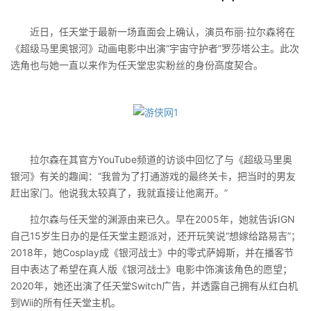
近日，任天堂于最新一场直面会上确认，演员布丽·拉尔森将在
《超级马里奥银河》动画电影中出演“宇宙守护者”罗莎塔公主。此次
选角也与她一直以来作为任天堂忠实粉丝的身份高度契合。
拉尔森在其官方YouTube频道的访谈中回忆了与《超级马里奥
银河》有关的趣闻：“我曾为了打通游戏的最终关卡，把当时的男友
赶出家门。他说我太较真了，我就直接让他离开。”
拉尔森与任天堂的渊源由来已久。早在2005年，她就告诉IGN
自己15岁生日办的是任天堂主题派对，还开玩笑说“想嫁给路易吉”；
2018年，她Cosplay成《银河战士》中的零式萨姆斯，并在播客节
目中表达了希望在真人版《银河战士》电影中饰演该角色的愿望；
2020年，她还出演了任天堂Switch广告，并透露自己拥有从红白机
到Wii的所有任天堂主机。