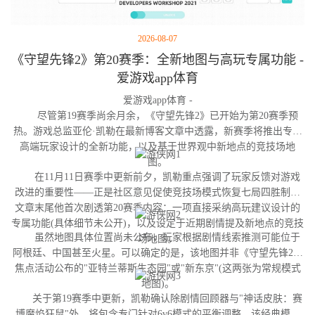
2026-08-07
《守望先锋2》第20赛季：全新地图与高玩专属功能 -
爱游戏app体育
爱游戏app体育 -
尽管第19赛季尚余月余，《守望先锋2》已开始为第20赛季预
热。游戏总监亚伦·凯勒在最新博客文章中透露，新赛季将推出专为
高端玩家设计的全新功能，以及基于世界观中新地点的竞技场地
图。
在11月11日赛季中更新前夕，凯勒重点强调了玩家反馈对游戏
改进的重要性——正是社区意见促使竞技场模式恢复七局四胜制。
文章末尾他首次剧透第20赛季内容：一项直接采纳高玩建议设计的
专属功能(具体细节未公开)，以及设定于近期剧情提及新地点的竞技
虽然地图具体位置尚未公布，玩家根据剧情线索推测可能位于
场地图。
阿根廷、中国甚至火星。可以确定的是，该地图并非《守望先锋2》
焦点活动公布的"亚特兰蒂斯生态园"或"新东京"(这两张为常规模式
地图)。
关于第19赛季中更新，凯勒确认除剧情回顾器与"神话皮肤：赛
博魔焰狂鼠"外，将包含专门针对6v6模式的平衡调整。该经典模式