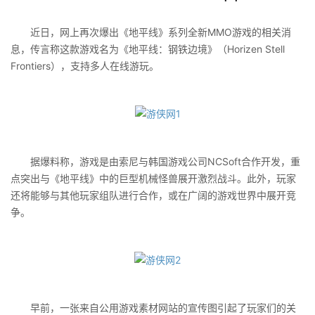
近日，网上再次爆出《地平线》系列全新MMO游戏的相关消
息，传言称这款游戏名为《地平线：钢铁边境》（Horizen Stell
Frontiers），支持多人在线游玩。
据爆料称，游戏是由索尼与韩国游戏公司NCSoft合作开发，重
点突出与《地平线》中的巨型机械怪兽展开激烈战斗。此外，玩家
还将能够与其他玩家组队进行合作，或在广阔的游戏世界中展开竞
争。
早前，一张来自公用游戏素材网站的宣传图引起了玩家们的关