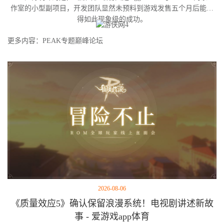
作室的小型副项目，开发团队显然未预料到游戏发售五个月后能获
得如此现象级的成功。
更多内容：PEAK专题巅峰论坛
2026-08-06
《质量效应5》确认保留浪漫系统！电视剧讲述新故
事 - 爱游戏app体育