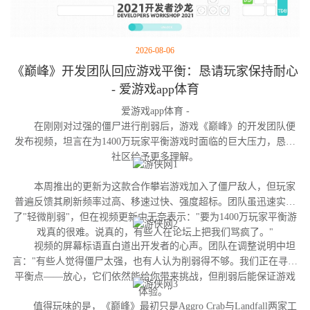
2026-08-06
《巅峰》开发团队回应游戏平衡：恳请玩家保持耐心
- 爱游戏app体育
爱游戏app体育 -
在刚刚对过强的僵尸进行削弱后，游戏《巅峰》的开发团队便
发布视频，坦言在为1400万玩家平衡游戏时面临的巨大压力，恳请
社区给予更多理解。
本周推出的更新为这款合作攀岩游戏加入了僵尸敌人，但玩家
普遍反馈其刷新频率过高、移速过快、强度超标。团队虽迅速实施
了"轻微削弱"，但在视频更新中无奈表示："要为1400万玩家平衡游
戏真的很难。说真的，有些人在论坛上把我们骂疯了。"
视频的屏幕标语直白道出开发者的心声。团队在调整说明中坦
言："有些人觉得僵尸太强，也有人认为削弱得不够。我们正在寻找
平衡点——放心，它们依然能给你带来挑战，但削弱后能保证游戏
体验。"
值得玩味的是，《巅峰》最初只是Aggro Crab与Landfall两家工