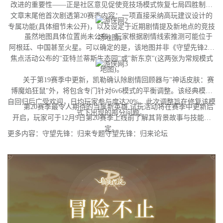
改进的重要性——正是社区意见促使竞技场模式恢复七局四胜制。
文章末尾他首次剧透第20赛季内容：一项直接采纳高玩建议设计的
专属功能(具体细节未公开)，以及设定于近期剧情提及新地点的竞技
虽然地图具体位置尚未公布，玩家根据剧情线索推测可能位于
场地图。
阿根廷、中国甚至火星。可以确定的是，该地图并非《守望先锋2》
焦点活动公布的"亚特兰蒂斯生态园"或"新东京"(这两张为常规模式
地图)。
关于第19赛季中更新，凯勒确认除剧情回顾器与"神话皮肤：赛
博魔焰狂鼠"外，将包含专门针对6v6模式的平衡调整。该经典模式
自回归后广受欢迎，日均玩家参与度达20%。此次调整旨在修复该模
第20赛季最令人期待的当属新英雄,试玩活动将在赛季中更新后
式下出现的部分问题。
开启，玩家可于12月9日第20赛季上线前了解其背景故事与技能设
定。
更多内容：守望先锋：归来专题守望先锋：归来论坛