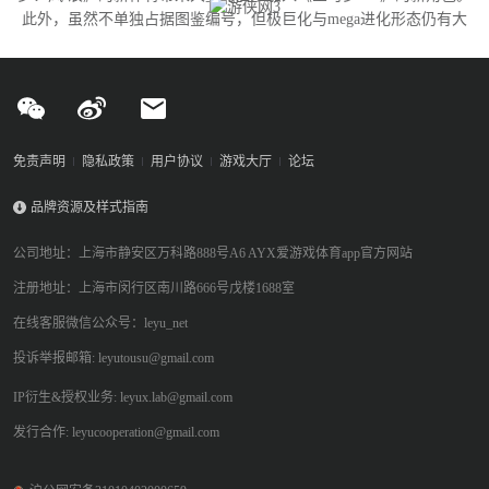
此外，虽然不单独占据图鉴编号，但极巨化与mega进化形态仍有大
量变体尚未实装，这为开发团队提供了充足的更新空间。
免责声明
隐私政策
用户协议
游戏大厅
论坛
品牌资源及样式指南
公司地址：上海市静安区万科路888号A6 AYX爱游戏体育app官方网站
注册地址：上海市闵行区南川路666号戊楼1688室
在线客服微信公众号：leyu_net
投诉举报邮箱: leyutousu@gmail.com
IP衍生&授权业务: leyux.lab@gmail.com
发行合作: leyucooperation@gmail.com