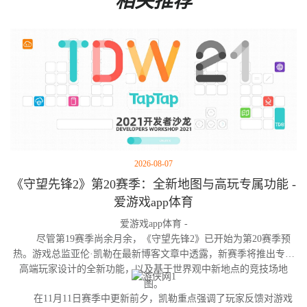
相关推荐
2026-08-07
《守望先锋2》第20赛季：全新地图与高玩专属功能 -
爱游戏app体育
爱游戏app体育 -
尽管第19赛季尚余月余，《守望先锋2》已开始为第20赛季预
热。游戏总监亚伦·凯勒在最新博客文章中透露，新赛季将推出专为
高端玩家设计的全新功能，以及基于世界观中新地点的竞技场地
图。
在11月11日赛季中更新前夕，凯勒重点强调了玩家反馈对游戏