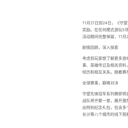
11月21日到24日，《
奖励。在任何模式游玩5
活动期间完整保留，11月
剧情回顾，深入探索
考虑到玩家想了解更多游
事、英雄传记及相关资料
经历和相互关系。随着赛
全球赛事，巅峰对决
守望先锋冠军系列赛即将迎
战队将齐聚一堂，展开激
出特别纪念礼包，包含多
长沙等八个城市的线下观