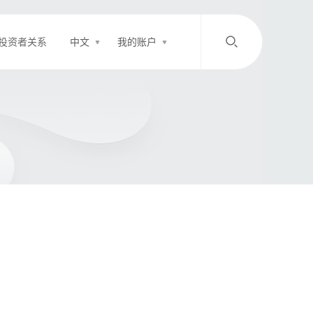
投资者关系
中文
我的账户
/
中文
EN
登录
充值
客服