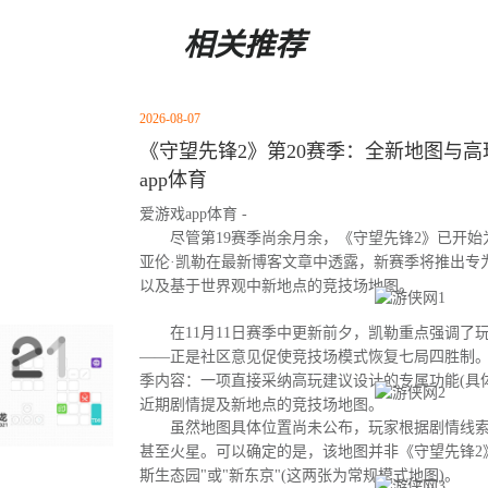
相关推荐
2026-08-07
《守望先锋2》第20赛季：全新地图与高玩
app体育
爱游戏app体育 -
尽管第19赛季尚余月余，《守望先锋2》已开始为
亚伦·凯勒在最新博客文章中透露，新赛季将推出专
以及基于世界观中新地点的竞技场地图。
在11月11日赛季中更新前夕，凯勒重点强调了
——正是社区意见促使竞技场模式恢复七局四胜制。
季内容：一项直接采纳高玩建议设计的专属功能(具
近期剧情提及新地点的竞技场地图。
虽然地图具体位置尚未公布，玩家根据剧情线索
甚至火星。可以确定的是，该地图并非《守望先锋2
斯生态园"或"新东京"(这两张为常规模式地图)。