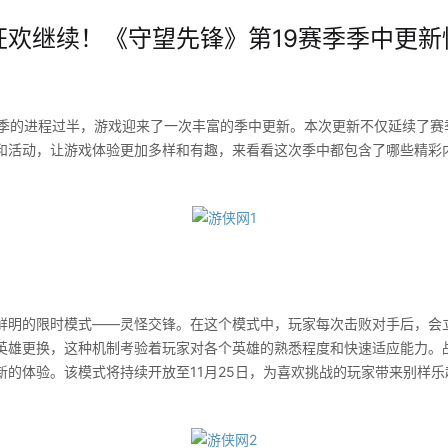
欢继续！《守望先锋》第19赛季季中更新惊
赛季的进程过半，游戏迎来了一次丰富的季中更新。本次更新不仅延续了赛
和活动，让游戏体验更加多样和有趣，来看看这次季中都包含了哪些精彩
鲜明的限时模式——灵怪交锋。在这个模式中，玩家每次击败对手后，会
英雄更换，这种机制考验着玩家对各个英雄的熟悉程度和快速适应能力。
新的体验。该模式将持续开放至11月25日，为喜欢挑战的玩家带来别样乐