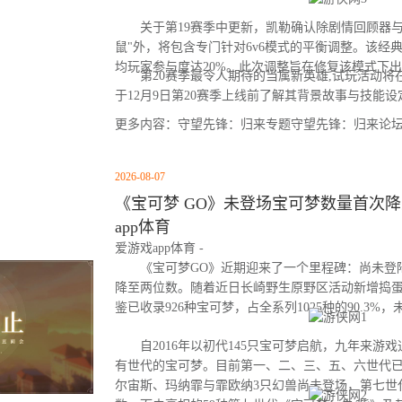
关于第19赛季中更新，凯勒确认除剧情回顾器与
鼠"外，将包含专门针对6v6模式的平衡调整。该经
均玩家参与度达20%。此次调整旨在修复该模式下
第20赛季最令人期待的当属新英雄,试玩活动将
于12月9日第20赛季上线前了解其背景故事与技能设
更多内容：守望先锋：归来专题守望先锋：归来论
2026-08-07
《宝可梦 GO》未登场宝可梦数量首次降至
app体育
爱游戏app体育 -
《宝可梦GO》近期迎来了一个里程碑：尚未登
降至两位数。随着近日长崎野生原野区活动新增捣
鉴已收录926种宝可梦，占全系列1025种的90.3%
自2016年以初代145只宝可梦启航，九年来游
有世代的宝可梦。目前第一、二、三、五、六世代
尔宙斯、玛纳霏与霏欧纳3只幻兽尚未登场，第七世