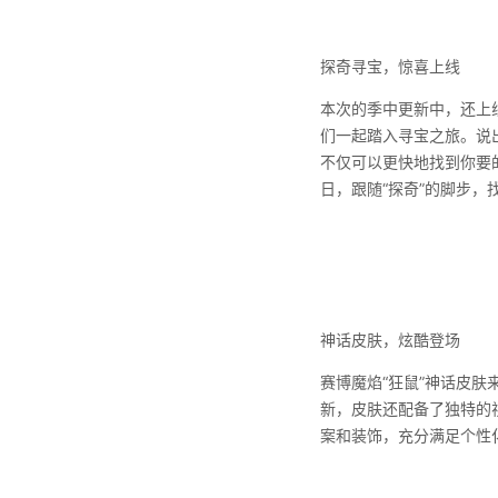
探奇寻宝，惊喜上线
本次的季中更新中，还上
们一起踏入寻宝之旅。说
不仅可以更快地找到你要
日，跟随“探奇”的脚步，
神话皮肤，炫酷登场
赛博魔焰“狂鼠”神话皮
新，皮肤还配备了独特的
案和装饰，充分满足个性