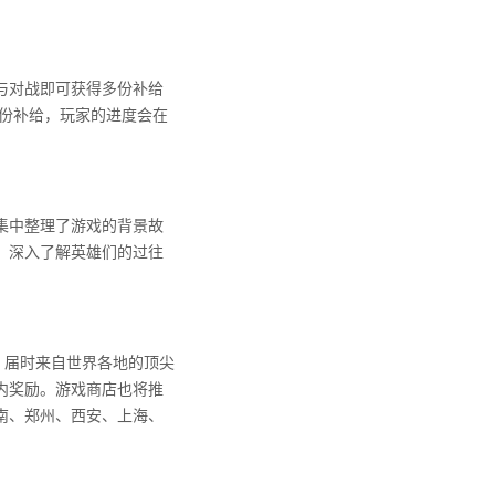
参与对战即可获得多份补给
份补给，玩家的进度会在
集中整理了游戏的背景故
，深入了解英雄们的过往
行，届时来自世界各地的顶尖
内奖励。游戏商店也将推
南、郑州、西安、上海、