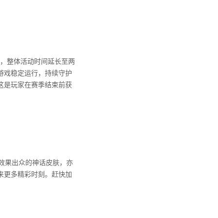
归，整体活动时间延长至两
游戏稳定运行，持续守护
这是玩家在赛季结束前获
效果出众的神话皮肤，亦
来更多精彩时刻。赶快加