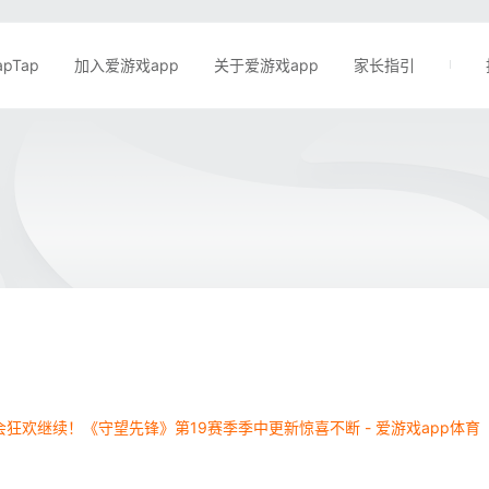
apTap
加入爱游戏app
关于爱游戏app
家长指引
狂欢继续！《守望先锋》第19赛季季中更新惊喜不断 - 爱游戏app体育