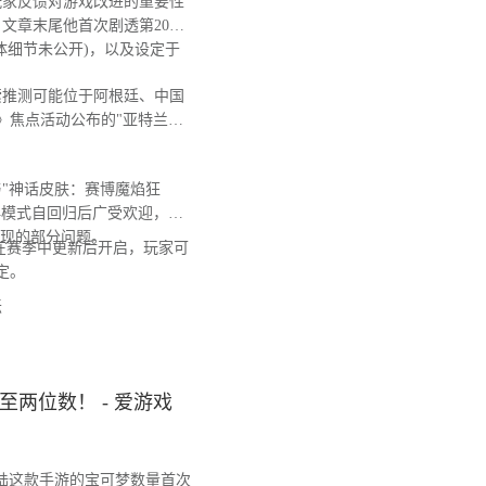
玩家反馈对游戏改进的重要性
文章末尾他首次剧透第20赛
体细节未公开)，以及设定于
推测可能位于阿根廷、中国
》焦点活动公布的"亚特兰蒂
"神话皮肤：赛博魔焰狂
典模式自回归后广受欢迎，日
出现的部分问题。
在赛季中更新后开启，玩家可
定。
坛
两位数！ - 爱游戏
陆这款手游的宝可梦数量首次