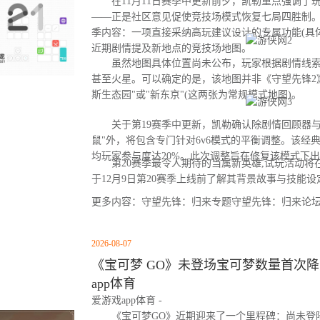
在11月11日赛季中更新前夕，凯勒重点强调了
——正是社区意见促使竞技场模式恢复七局四胜制。
季内容：一项直接采纳高玩建议设计的专属功能(具
近期剧情提及新地点的竞技场地图。
虽然地图具体位置尚未公布，玩家根据剧情线索
甚至火星。可以确定的是，该地图并非《守望先锋2
斯生态园"或"新东京"(这两张为常规模式地图)。
关于第19赛季中更新，凯勒确认除剧情回顾器与
鼠"外，将包含专门针对6v6模式的平衡调整。该经
均玩家参与度达20%。此次调整旨在修复该模式下
第20赛季最令人期待的当属新英雄,试玩活动将
于12月9日第20赛季上线前了解其背景故事与技能设
更多内容：守望先锋：归来专题守望先锋：归来论
2026-08-07
《宝可梦 GO》未登场宝可梦数量首次降至
app体育
爱游戏app体育 -
《宝可梦GO》近期迎来了一个里程碑：尚未登