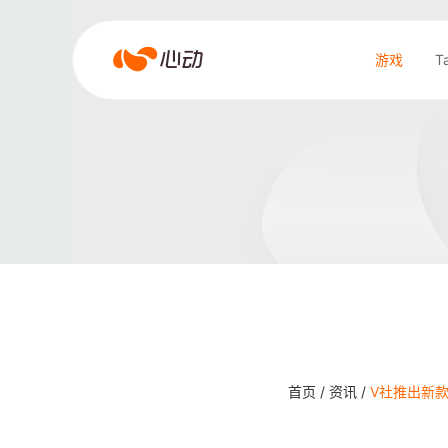
爱
游戏
T
游
戏
搜索结果
app
体
育
首页 /
资讯 /
V社推出新款S