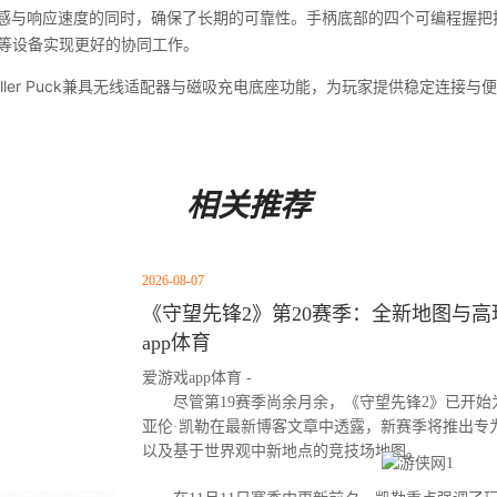
手感与响应速度的同时，确保了长期的可靠性。手柄底部的四个可编程握把按
ame等设备实现更好的协同工作。
roller Puck兼具无线适配器与磁吸充电底座功能，为玩家提供稳定连接
相关推荐
2026-08-07
《守望先锋2》第20赛季：全新地图与高玩
app体育
爱游戏app体育 -
尽管第19赛季尚余月余，《守望先锋2》已开始为
亚伦·凯勒在最新博客文章中透露，新赛季将推出专
以及基于世界观中新地点的竞技场地图。