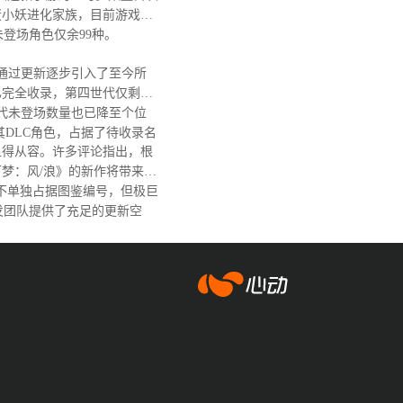
蛋小妖进化家族，目前游戏图
，未登场角色仅余99种。
戏通过更新逐步引入了至今所
已完全收录，第四世代仅剩阿
代未登场数量也已降至个位
其DLC角色，占据了待收录名
得从容。许多评论指出，根
梦：风/浪》的新作将带来大
不单独占据图鉴编号，但极巨
发团队提供了充足的更新空
爱游戏app体育