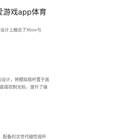
 爱游戏app体育
设计上融合了Xbox与
ense的设计，将模拟摇杆置于底
中直接控制光标，提升了操
能。配备的次世代磁性摇杆