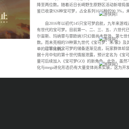
降至两位数。随着近日长崎野生原野区活动新增捣
鉴已收录926种宝可梦，占全系列1025种的90.3%
自2016年以初代145只宝可梦启航，九年来游
有世代的宝可梦。目前第一、二、三、五、六世代
尔宙斯、玛纳霏与霏欧纳3只幻兽尚未登场，第七世
数。而未亮相的59种第九世代《宝可梦：朱/紫》及
尽管全新宝可梦的储备逐渐见底，玩家群体却显
单的过半比例。
据十月中旬的第十世代情报泄露，预计定名为《宝可
量可后续加入《宝可梦GO》的新角色。此外，虽然
化与mega进化形态仍有大量变体尚未实装，这为开
间。