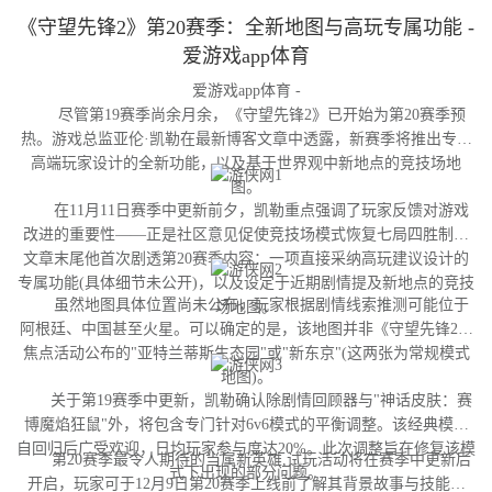
《守望先锋2》第20赛季：全新地图与高玩专属功能 -
爱游戏app体育
爱游戏app体育 -
尽管第19赛季尚余月余，《守望先锋2》已开始为第20赛季预
热。游戏总监亚伦·凯勒在最新博客文章中透露，新赛季将推出专为
高端玩家设计的全新功能，以及基于世界观中新地点的竞技场地
图。
在11月11日赛季中更新前夕，凯勒重点强调了玩家反馈对游戏
改进的重要性——正是社区意见促使竞技场模式恢复七局四胜制。
文章末尾他首次剧透第20赛季内容：一项直接采纳高玩建议设计的
专属功能(具体细节未公开)，以及设定于近期剧情提及新地点的竞技
虽然地图具体位置尚未公布，玩家根据剧情线索推测可能位于
场地图。
阿根廷、中国甚至火星。可以确定的是，该地图并非《守望先锋2》
焦点活动公布的"亚特兰蒂斯生态园"或"新东京"(这两张为常规模式
地图)。
关于第19赛季中更新，凯勒确认除剧情回顾器与"神话皮肤：赛
博魔焰狂鼠"外，将包含专门针对6v6模式的平衡调整。该经典模式
自回归后广受欢迎，日均玩家参与度达20%。此次调整旨在修复该模
第20赛季最令人期待的当属新英雄,试玩活动将在赛季中更新后
式下出现的部分问题。
开启，玩家可于12月9日第20赛季上线前了解其背景故事与技能设