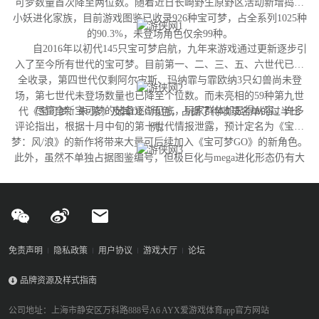
可梦数量首次降至两位数。随着近日长崎野生原野区活动新增捣蛋
小妖进化家族，目前游戏图鉴已收录926种宝可梦，占全系列1025种
的90.3%，未登场角色仅余99种。
自2016年以初代145只宝可梦启航，九年来游戏通过更新逐步引
入了至今所有世代的宝可梦。目前第一、二、三、五、六世代已完
全收录，第四世代仅剩阿尔宙斯、玛纳霏与霏欧纳3只幻兽尚未登
场，第七世代未登场数量也已降至个位数。而未亮相的59种第九世
尽管全新宝可梦的储备逐渐见底，玩家群体却显得从容。许多
代《宝可梦：朱/紫》及其DLC角色，占据了待收录名单的过半比
评论指出，根据十月中旬的第十世代情报泄露，预计定名为《宝可
例。
梦：风/浪》的新作将带来大量可后续加入《宝可梦GO》的新角色。
此外，虽然不单独占据图鉴编号，但极巨化与mega进化形态仍有大
量变体尚未实装，这为开发团队提供了充足的更新空间。
免责声明
隐私政策
用户协议
游戏大厅
论坛
品牌资源及样式指南
公司地址：上海市静安区万科路888号A6 AYX爱游戏体育app官方网站