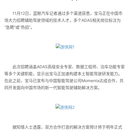
11月12日，蓝鲸汽车记者通过多个渠道获悉，宝马正在中国市
场大力招聘辅助驾驶领域的技术人才，多个ADAS相关岗位标注为
“急聘”或“热招”。
此次招聘涵盖ADAS高级安全专家、数据工程师、泊车功能专家
等多个关键职能，显示出宝马正加速构建本土智能驾驶研发能力。
在此之前，宝马已宣布与中国智能驾驶公司Momenta达成合作，共
同开发面向中国市场的新一代智能驾驶辅助解决方案。
据知情人士透露，双方合作打造的解决方案预计将于明年正式