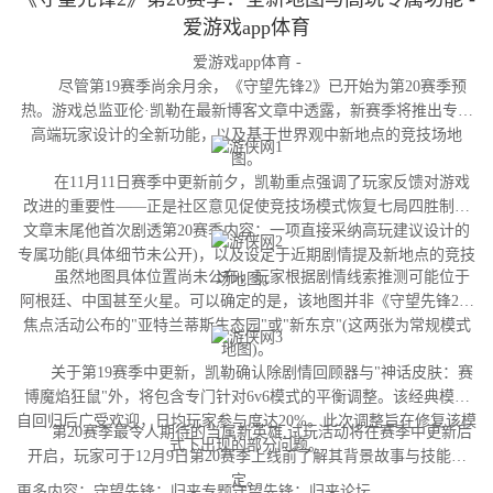
爱游戏app体育
爱游戏app体育 -
尽管第19赛季尚余月余，《守望先锋2》已开始为第20赛季预
热。游戏总监亚伦·凯勒在最新博客文章中透露，新赛季将推出专为
高端玩家设计的全新功能，以及基于世界观中新地点的竞技场地
图。
在11月11日赛季中更新前夕，凯勒重点强调了玩家反馈对游戏
改进的重要性——正是社区意见促使竞技场模式恢复七局四胜制。
文章末尾他首次剧透第20赛季内容：一项直接采纳高玩建议设计的
专属功能(具体细节未公开)，以及设定于近期剧情提及新地点的竞技
虽然地图具体位置尚未公布，玩家根据剧情线索推测可能位于
场地图。
阿根廷、中国甚至火星。可以确定的是，该地图并非《守望先锋2》
焦点活动公布的"亚特兰蒂斯生态园"或"新东京"(这两张为常规模式
地图)。
关于第19赛季中更新，凯勒确认除剧情回顾器与"神话皮肤：赛
博魔焰狂鼠"外，将包含专门针对6v6模式的平衡调整。该经典模式
自回归后广受欢迎，日均玩家参与度达20%。此次调整旨在修复该模
第20赛季最令人期待的当属新英雄,试玩活动将在赛季中更新后
式下出现的部分问题。
开启，玩家可于12月9日第20赛季上线前了解其背景故事与技能设
定。
更多内容：守望先锋：归来专题守望先锋：归来论坛